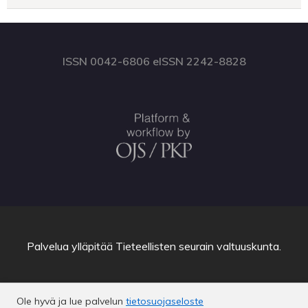
ISSN 0042-6806 eISSN 2242-8828
Palvelua ylläpitää
Tieteellisten seurain valtuuskunta
.
Ole hyvä ja lue palvelun
tietosuojaseloste