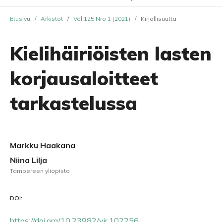
Etusivu
/
Arkistot
/
Vol 125 Nro 1 (2021)
/
Kirjallisuutta
Kielihäiriöisten lasten
korjausaloitteet
tarkastelussa
Markku Haakana
Niina Lilja
Tampereen yliopisto
DOI:
https://doi.org/10.23982/vir.102256