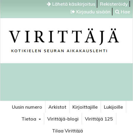
Lähetä käsikirjoitus
Rekisteröidy
Kirjaudu sisään
Hae
Uusin numero
Arkistot
Kirjoittajille
Lukijoille
Tietoa
Virittäjä-blogi
Virittäjä 125
Tilaa Virittäjä