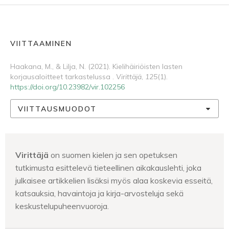
VIITTAAMINEN
Haakana, M., & Lilja, N. (2021). Kielihäiriöisten lasten
korjausaloitteet tarkastelussa .
Virittäjä
,
125
(1).
https://doi.org/10.23982/vir.102256
VIITTAUSMUODOT
Virittäjä
on suomen kielen ja sen opetuksen
tutkimusta esittelevä tieteellinen aikakauslehti, joka
julkaisee artikkelien lisäksi myös alaa koskevia esseitä,
katsauksia, havaintoja ja kirja-arvosteluja sekä
keskustelupuheenvuoroja.