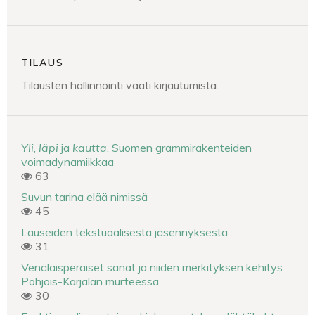
TILAUS
Tilausten hallinnointi vaati kirjautumista.
Yli
,
läpi
ja
kautta
. Suomen grammirakenteiden
voimadynamiikkaa
63
Suvun tarina elää nimissä
45
Lauseiden tekstuaalisesta jäsennyksestä
31
Venäläisperäiset sanat ja niiden merkityksen kehitys
Pohjois-Karjalan murteessa
30