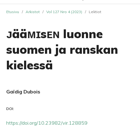
Etusivu
/
Arkistot
/
Vol 127 Nro 4 (2023)
/
Lektiot
ᴊääᴍɪsᴇɴ luonne
suomen ja ranskan
kielessä
Gaïdig Dubois
DOI:
https://doi.org/10.23982/vir.128859