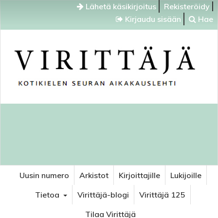
Lähetä käsikirjoitus
Rekisteröidy
Kirjaudu sisään
Hae
Uusin numero
Arkistot
Kirjoittajille
Lukijoille
Tietoa
Virittäjä-blogi
Virittäjä 125
Tilaa Virittäjä