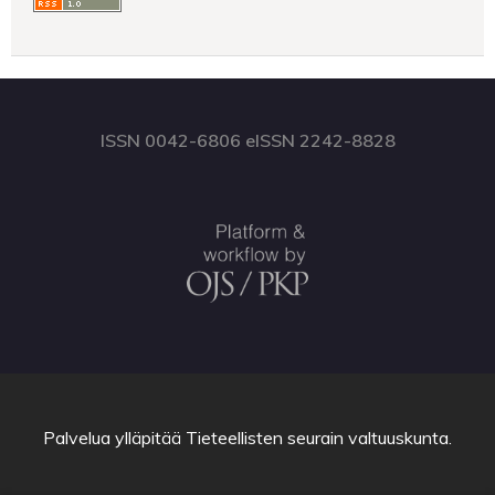
ISSN 0042-6806 eISSN 2242-8828
Palvelua ylläpitää
Tieteellisten seurain valtuuskunta
.