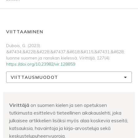
VIITTAAMINEN
Dubois, G. (2023).
&#7434;&#228;&#228;&#7437;&#618;&#115;&#7431;&#628;
luonne suomen ja ranskan kielessä.
Virittäjä
,
127
(4).
https://doi.org/10.23982/vir.128859
VIITTAUSMUODOT
Virittäjä
on suomen kielen ja sen opetuksen
tutkimusta esittelevä tieteellinen aikakauslehti, joka
julkaisee artikkelien lisäksi myös alaa koskevia esseitä,
katsauksia, havaintoja ja kirja-arvosteluja sekä
keskustelupuheenvuoroja.