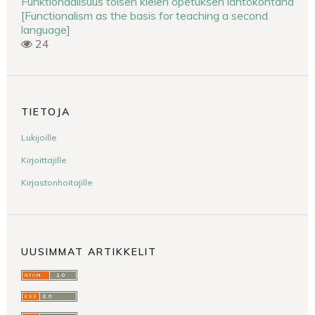
Funktionaalisuus toisen kielen opetuksen lähtökohtana
[Functionalism as the basis for teaching a second
language]
24
TIETOJA
Lukijoille
Kirjoittajille
Kirjastonhoitajille
UUSIMMAT ARTIKKELIT