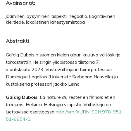
Avainsanat:
jääminen, pysyminen, aspekti, negaatio, kognitiivinen
kielitiede, lokalistinen lähestysmistapa
Abstrakti
Gaïdig Dubois'n suomen kielen alaan kuuluva väitöskirja
tarkastettiin Helsingin yliopistossa tiistaina 7.
maaliskuuta 2023. Vastaväittäjänä toimi professori
Dominique Legallois (Université Sorbonne Nouvelle) ja
kustoksena professori Jaakko Leino.
Gaïdig Dubois
:
La nature du rester en finnois et en
français.
Helsinki: Helsingin yliopisto. Väitöskirja on
luettavissa osoitteessa
http://urn.fi/URN:ISBN:978-951-
51-8854-0
.