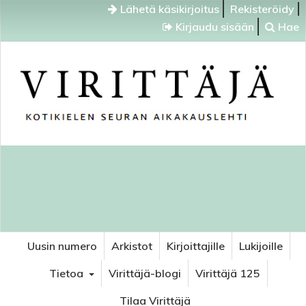
Lähetä käsikirjoitus
Rekisteröidy
Kirjaudu sisään
Hae
Uusin numero
Arkistot
Kirjoittajille
Lukijoille
Tietoa
Virittäjä-blogi
Virittäjä 125
Tilaa Virittäjä