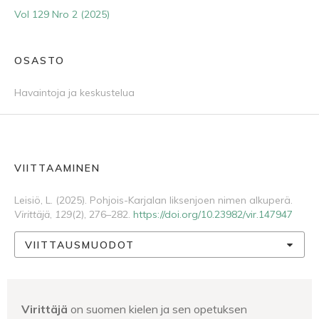
Vol 129 Nro 2 (2025)
OSASTO
Havaintoja ja keskustelua
VIITTAAMINEN
Leisiö, L. (2025). Pohjois-Karjalan Iiksenjoen nimen alkuperä.
Virittäjä
,
129
(2), 276–282.
https://doi.org/10.23982/vir.147947
VIITTAUSMUODOT
Virittäjä
on suomen kielen ja sen opetuksen