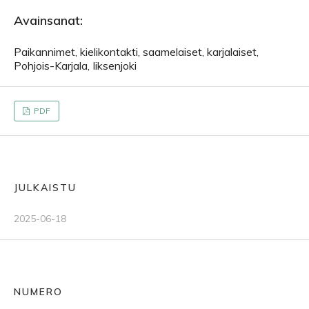
Avainsanat:
Paikannimet, kielikontakti, saamelaiset, karjalaiset,
Pohjois-Karjala, Iiksenjoki
PDF
JULKAISTU
2025-06-18
NUMERO