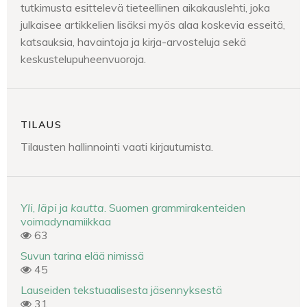
tutkimusta esittelevä tieteellinen aikakauslehti, joka
julkaisee artikkelien lisäksi myös alaa koskevia esseitä,
katsauksia, havaintoja ja kirja-arvosteluja sekä
keskustelupuheenvuoroja.
TILAUS
Tilausten hallinnointi vaati kirjautumista.
Yli
,
läpi
ja
kautta
. Suomen grammirakenteiden
voimadynamiikkaa
63
Suvun tarina elää nimissä
45
Lauseiden tekstuaalisesta jäsennyksestä
31