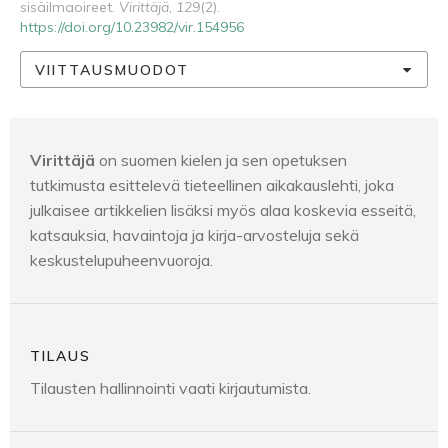
sisäilmaoireet.
Virittäjä
,
129
(2).
https://doi.org/10.23982/vir.154956
VIITTAUSMUODOT
Virittäjä
on suomen kielen ja sen opetuksen
tutkimusta esittelevä tieteellinen aikakauslehti, joka
julkaisee artikkelien lisäksi myös alaa koskevia esseitä,
katsauksia, havaintoja ja kirja-arvosteluja sekä
keskustelupuheenvuoroja.
TILAUS
Tilausten hallinnointi vaati kirjautumista.