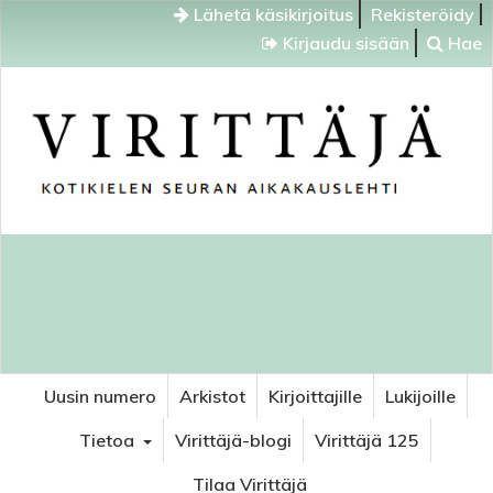
Lähetä käsikirjoitus
Rekisteröidy
Kirjaudu sisään
Hae
Uusin numero
Arkistot
Kirjoittajille
Lukijoille
Tietoa
Virittäjä-blogi
Virittäjä 125
Tilaa Virittäjä