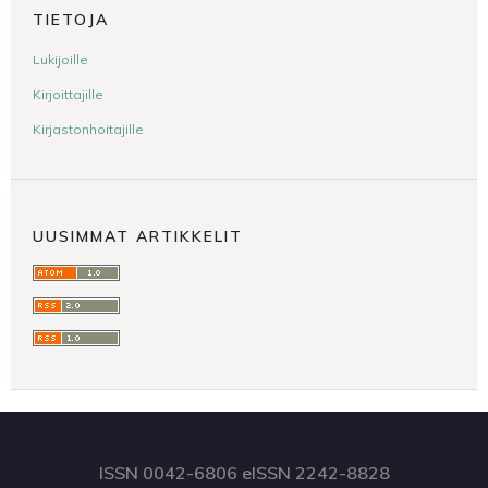
TIETOJA
Lukijoille
Kirjoittajille
Kirjastonhoitajille
UUSIMMAT ARTIKKELIT
ISSN 0042-6806 eISSN 2242-8828