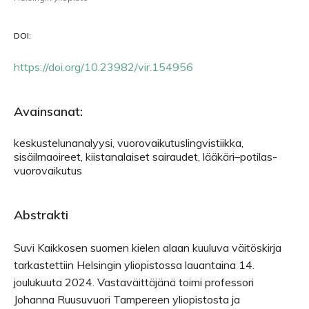
DOI:
https://doi.org/10.23982/vir.154956
Avainsanat:
keskustelunanalyysi, vuorovaikutuslingvistiikka,
sisäilmaoireet, kiistanalaiset sairaudet, lääkäri–potilas-
vuorovaikutus
Abstrakti
Suvi Kaikkosen suomen kielen alaan kuuluva väitöskirja
tarkastettiin Helsingin yliopistossa lauantaina 14.
joulukuuta 2024. Vastaväittäjänä toimi professori
Johanna Ruusuvuori Tampereen yliopistosta ja