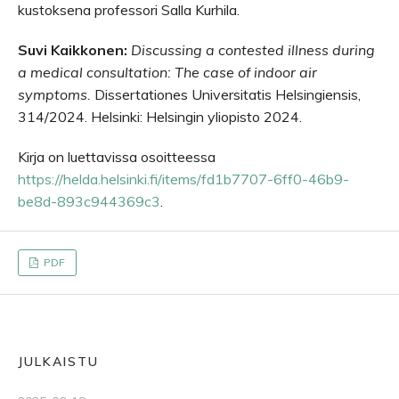
kustoksena professori Salla Kurhila.
Suvi Kaikkonen:
Discussing a contested illness during
a medical consultation: The case of indoor air
symptoms.
Dissertationes Universitatis Helsingiensis,
314/2024. Helsinki: Helsingin yliopisto 2024.
Kirja on luettavissa osoitteessa
https://helda.helsinki.fi/items/fd1b7707-6ff0-46b9-
be8d-893c944369c3
.
PDF
JULKAISTU