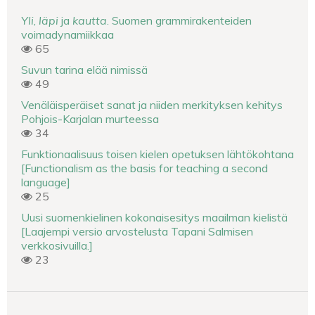
Yli
,
läpi
ja
kautta
. Suomen grammirakenteiden
voimadynamiikkaa
65
Suvun tarina elää nimissä
49
Venäläisperäiset sanat ja niiden merkityksen kehitys
Pohjois-Karjalan murteessa
34
Funktionaalisuus toisen kielen opetuksen lähtökohtana
[Functionalism as the basis for teaching a second
language]
25
Uusi suomenkielinen kokonaisesitys maailman kielistä
[Laajempi versio arvostelusta Tapani Salmisen
verkkosivuilla.]
23