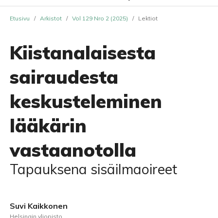
Etusivu
/
Arkistot
/
Vol 129 Nro 2 (2025)
/
Lektiot
Kiistanalaisesta
sairaudesta
keskusteleminen
lääkärin
vastaanotolla
Tapauksena sisäilmaoireet
Suvi Kaikkonen
Helsingin yliopisto