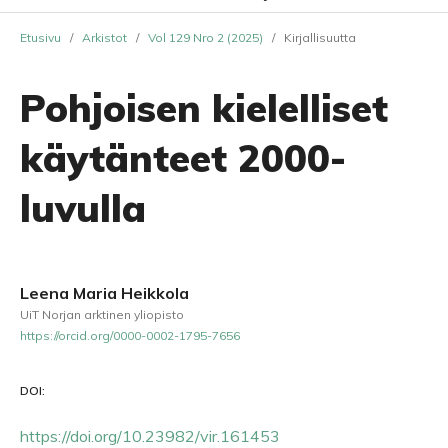
Etusivu
/
Arkistot
/
Vol 129 Nro 2 (2025)
/
Kirjallisuutta
Pohjoisen kielelliset
käytänteet 2000-
luvulla
Leena Maria Heikkola
UiT Norjan arktinen yliopisto
https://orcid.org/0000-0002-1795-7656
DOI:
https://doi.org/10.23982/vir.161453