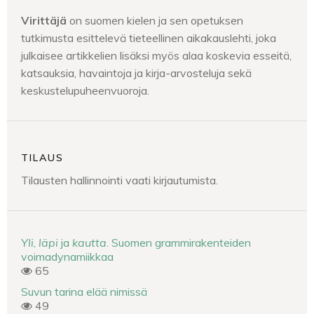
Virittäjä
on suomen kielen ja sen opetuksen
tutkimusta esittelevä tieteellinen aikakauslehti, joka
julkaisee artikkelien lisäksi myös alaa koskevia esseitä,
katsauksia, havaintoja ja kirja-arvosteluja sekä
keskustelupuheenvuoroja.
TILAUS
Tilausten hallinnointi vaati kirjautumista.
Yli
,
läpi
ja
kautta
. Suomen grammirakenteiden
voimadynamiikkaa
65
Suvun tarina elää nimissä
49