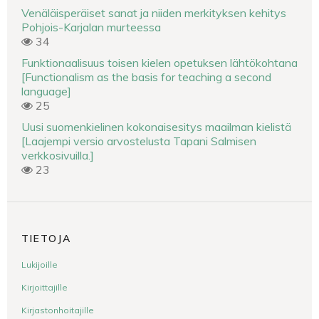
Venäläisperäiset sanat ja niiden merkityksen kehitys
Pohjois-Karjalan murteessa
34
Funktionaalisuus toisen kielen opetuksen lähtökohtana
[Functionalism as the basis for teaching a second
language]
25
Uusi suomenkielinen kokonaisesitys maailman kielistä
[Laajempi versio arvostelusta Tapani Salmisen
verkkosivuilla.]
23
TIETOJA
Lukijoille
Kirjoittajille
Kirjastonhoitajille