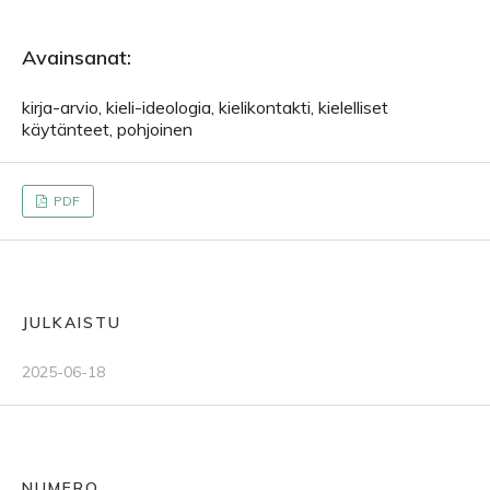
Avainsanat:
kirja-arvio, kieli-ideologia, kielikontakti, kielelliset
käytänteet, pohjoinen
PDF
JULKAISTU
2025-06-18
NUMERO