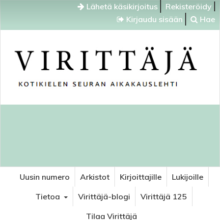
Lähetä käsikirjoitus
Rekisteröidy
Kirjaudu sisään
Hae
Uusin numero
Arkistot
Kirjoittajille
Lukijoille
Tietoa
Virittäjä-blogi
Virittäjä 125
Tilaa Virittäjä