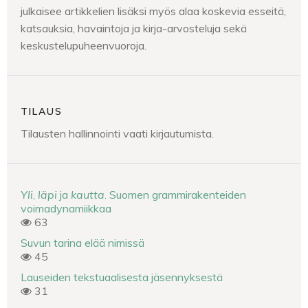
julkaisee artikkelien lisäksi myös alaa koskevia esseitä,
katsauksia, havaintoja ja kirja-arvosteluja sekä
keskustelupuheenvuoroja.
TILAUS
Tilausten hallinnointi vaati kirjautumista.
Yli
,
läpi
ja
kautta
. Suomen grammirakenteiden
voimadynamiikkaa
63
Suvun tarina elää nimissä
45
Lauseiden tekstuaalisesta jäsennyksestä
31