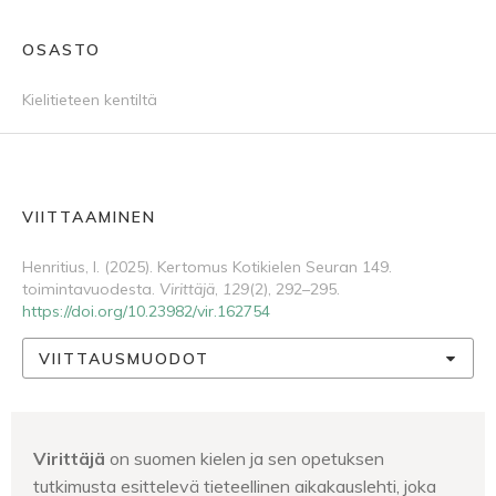
OSASTO
Kielitieteen kentiltä
VIITTAAMINEN
Henritius, I. (2025). Kertomus Kotikielen Seuran 149.
toimintavuodesta.
Virittäjä
,
129
(2), 292–295.
https://doi.org/10.23982/vir.162754
VIITTAUSMUODOT
Virittäjä
on suomen kielen ja sen opetuksen
tutkimusta esittelevä tieteellinen aikakauslehti, joka