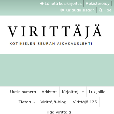
Lähetä käsikirjoitus
Rekisteröidy
Kirjaudu sisään
Hae
Uusin numero
Arkistot
Kirjoittajille
Lukijoille
Tietoa
Virittäjä-blogi
Virittäjä 125
Tilaa Virittäjä