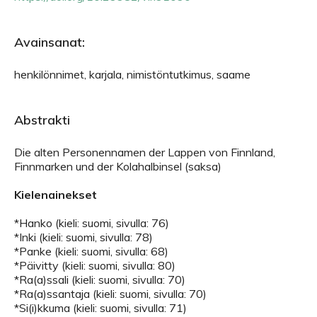
Avainsanat:
henkilönnimet, karjala, nimistöntutkimus, saame
Abstrakti
Die alten Personennamen der Lappen von Finnland,
Finnmarken und der Kolahalbinsel (saksa)
Kielenainekset
*Hanko (kieli: suomi, sivulla: 76)
*Inki (kieli: suomi, sivulla: 78)
*Panke (kieli: suomi, sivulla: 68)
*Päivitty (kieli: suomi, sivulla: 80)
*Ra(a)ssali (kieli: suomi, sivulla: 70)
*Ra(a)ssantaja (kieli: suomi, sivulla: 70)
*Si(i)kkuma (kieli: suomi, sivulla: 71)