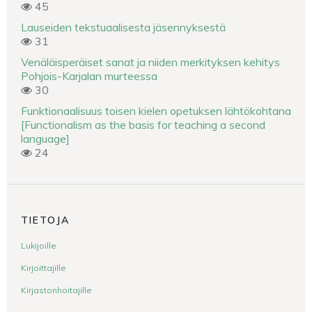
45
Lauseiden tekstuaalisesta jäsennyksestä
31
Venäläisperäiset sanat ja niiden merkityksen kehitys
Pohjois-Karjalan murteessa
30
Funktionaalisuus toisen kielen opetuksen lähtökohtana
[Functionalism as the basis for teaching a second
language]
24
TIETOJA
Lukijoille
Kirjoittajille
Kirjastonhoitajille