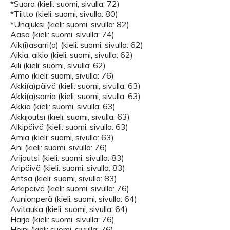
*Suoro (kieli: suomi, sivulla: 72)
*Tiitto (kieli: suomi, sivulla: 80)
*Unajuksi (kieli: suomi, sivulla: 82)
Aasa (kieli: suomi, sivulla: 74)
Aik(i)asarri(a) (kieli: suomi, sivulla: 62)
Aikia, aikio (kieli: suomi, sivulla: 62)
Aili (kieli: suomi, sivulla: 62)
Aimo (kieli: suomi, sivulla: 76)
Akki(a)päivä (kieli: suomi, sivulla: 63)
Akki(a)sarria (kieli: suomi, sivulla: 63)
Akkia (kieli: suomi, sivulla: 63)
Akkijoutsi (kieli: suomi, sivulla: 63)
Alkipäivä (kieli: suomi, sivulla: 63)
Amia (kieli: suomi, sivulla: 63)
Ani (kieli: suomi, sivulla: 76)
Arijoutsi (kieli: suomi, sivulla: 83)
Aripäivä (kieli: suomi, sivulla: 83)
Aritsa (kieli: suomi, sivulla: 83)
Arkipäivä (kieli: suomi, sivulla: 76)
Aunionperä (kieli: suomi, sivulla: 64)
Avitauka (kieli: suomi, sivulla: 64)
Harja (kieli: suomi, sivulla: 76)
Heini (kieli: suomi, sivulla: 76)