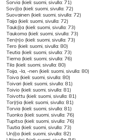
Sorvia (kieli: suomi, sivulla: 71)
Sov(i)a (kieli: suomi, sivulla: 72)
Suovainen (kieli: suomi, sivulla: 72)
Taija (kieli: suomi, sivulla: 72)
Tauk(i)a (kieli: suomi, sivulla: 73)
Taukoma (kieli: suomi, sivulla: 73)
Ten(n)o (kieli: suomi, sivulla: 73)
Tero (kieli: suomi, sivulla: 80)
Teutia (kieli: suomi, sivulla: 73)
Tierna (kieli: suomi, sivulla: 76)
Tila (kieli: suomi, sivulla: 80)
Toija, -la, -nen (kieli: suomi, sivulla: 80)
Toiva (kieli: suomi, sivulla: 80)
Toivari (kieli: suomi, sivulla: 81)
Toivio (kieli: suomi, sivulla: 81)
Toivottu (kieli: suomi, sivulla: 81)
Tor(r)ia (kieli: suomi, sivulla: 81)
Torvia (kieli: suomi, sivulla: 81)
Tuonka (kieli: suomi, sivulla: 76)
Tupitsa (kieli: suomi, sivulla: 76)
Tuutia (kieli: suomi, sivulla: 73)
Un(i)a (kieli: suomi, sivulla: 82)
Utijoutsi (kieli: suomi, sivulla: 84)