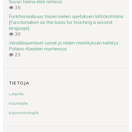
Suvun tarina elää nimissä
35
Funktionaalisuus toisen kielen opetuksen lähtökohtana
[Functionalism as the basis for teaching a second
language]
30
Venäläisperäiset sanat ja niiden merkityksen kehitys
Pohjois-Karjalan murteessa
23
TIETOJA
Lukijoille
Kirjoittajille
Kirjastonhoitajille