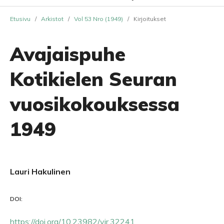
Etusivu
/
Arkistot
/
Vol 53 Nro (1949)
/
Kirjoitukset
Avajaispuhe
Kotikielen Seuran
vuosikokouksessa
1949
Lauri Hakulinen
DOI:
https://doi.org/10.23982/vir.32241