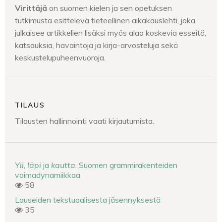
Virittäjä
on suomen kielen ja sen opetuksen
tutkimusta esittelevä tieteellinen aikakauslehti, joka
julkaisee artikkelien lisäksi myös alaa koskevia esseitä,
katsauksia, havaintoja ja kirja-arvosteluja sekä
keskustelupuheenvuoroja.
TILAUS
Tilausten hallinnointi vaati kirjautumista.
Yli
,
läpi
ja
kautta
. Suomen grammirakenteiden
voimadynamiikkaa
58
Lauseiden tekstuaalisesta jäsennyksestä
35