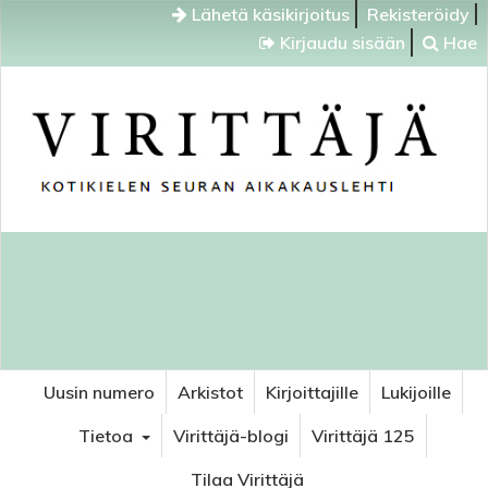
Lähetä käsikirjoitus
Rekisteröidy
Kirjaudu sisään
Hae
Uusin numero
Arkistot
Kirjoittajille
Lukijoille
Tietoa
Virittäjä-blogi
Virittäjä 125
Tilaa Virittäjä