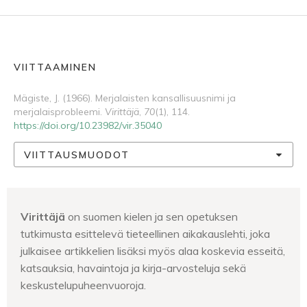
VIITTAAMINEN
Mägiste, J. (1966). Merjalaisten kansallisuusnimi ja
merjalaisprobleemi.
Virittäjä
,
70
(1), 114.
https://doi.org/10.23982/vir.35040
VIITTAUSMUODOT
Virittäjä
on suomen kielen ja sen opetuksen
tutkimusta esittelevä tieteellinen aikakauslehti, joka
julkaisee artikkelien lisäksi myös alaa koskevia esseitä,
katsauksia, havaintoja ja kirja-arvosteluja sekä
keskustelupuheenvuoroja.