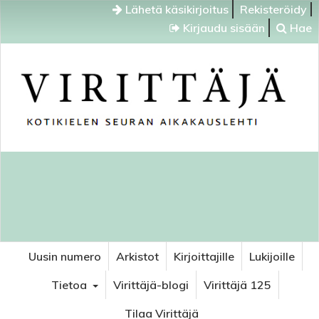
Lähetä käsikirjoitus
Rekisteröidy
Kirjaudu sisään
Hae
Uusin numero
Arkistot
Kirjoittajille
Lukijoille
Tietoa
Virittäjä-blogi
Virittäjä 125
Tilaa Virittäjä