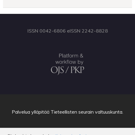
ISSN 0042-6806 eISSN 2242-8828
Palvelua ylläpitää
Tieteellisten seurain valtuuskunta
.