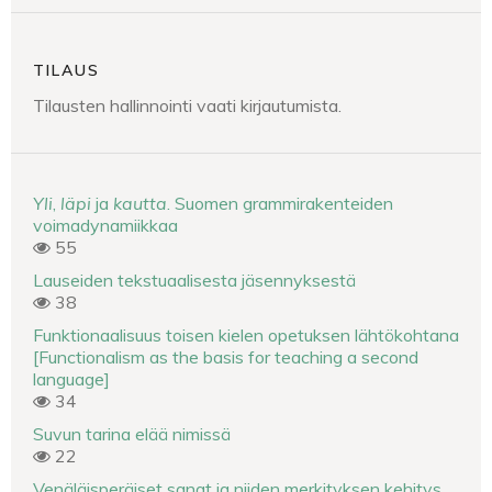
TILAUS
Tilausten hallinnointi vaati kirjautumista.
Yli
,
läpi
ja
kautta
. Suomen grammirakenteiden
voimadynamiikkaa
55
Lauseiden tekstuaalisesta jäsennyksestä
38
Funktionaalisuus toisen kielen opetuksen lähtökohtana
[Functionalism as the basis for teaching a second
language]
34
Suvun tarina elää nimissä
22
Venäläisperäiset sanat ja niiden merkityksen kehitys