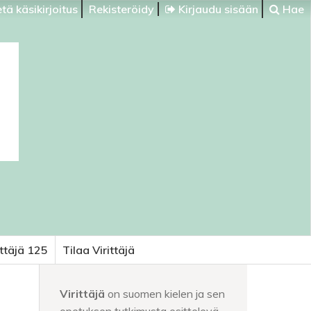
tä käsikirjoitus
Rekisteröidy
Kirjaudu sisään
Hae
ittäjä 125
Tilaa Virittäjä
Virittäjä
on suomen kielen ja sen