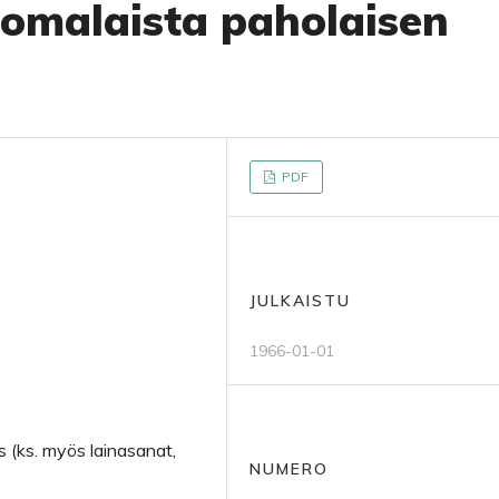
omalaista paholaisen
PDF
JULKAISTU
1966-01-01
 (ks. myös lainasanat,
NUMERO