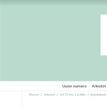
Uusin numero
Arkistot
Etusivu
/
Arkistot
/
Vol 70 Nro 1 (1966)
/
Kirjoitukset