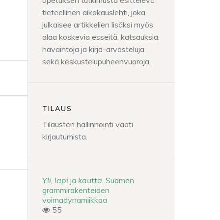
opetuksen tutkimusta esittelevä
tieteellinen aikakauslehti, joka
julkaisee artikkelien lisäksi myös
alaa koskevia esseitä, katsauksia,
havaintoja ja kirja-arvosteluja
sekä keskustelupuheenvuoroja.
TILAUS
Tilausten hallinnointi vaati
kirjautumista.
Yli
,
läpi
ja
kautta
. Suomen
grammirakenteiden
voimadynamiikkaa
55