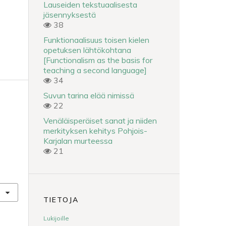
Lauseiden tekstuaalisesta
jäsennyksestä
38
Funktionaalisuus toisen kielen
opetuksen lähtökohtana
[Functionalism as the basis for
teaching a second language]
34
Suvun tarina elää nimissä
22
Venäläisperäiset sanat ja niiden
merkityksen kehitys Pohjois-
Karjalan murteessa
21
TIETOJA
Lukijoille