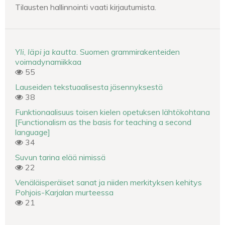
Tilausten hallinnointi vaati kirjautumista.
Yli
,
läpi
ja
kautta
. Suomen grammirakenteiden
voimadynamiikkaa
55
Lauseiden tekstuaalisesta jäsennyksestä
38
Funktionaalisuus toisen kielen opetuksen lähtökohtana
[Functionalism as the basis for teaching a second
language]
34
Suvun tarina elää nimissä
22
Venäläisperäiset sanat ja niiden merkityksen kehitys
Pohjois-Karjalan murteessa
21