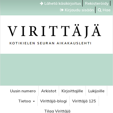
Lähetä käsikirjoitus
Rekisteröidy
Kirjaudu sisään
Hae
Uusin numero
Arkistot
Kirjoittajille
Lukijoille
Tietoa
Virittäjä-blogi
Virittäjä 125
Tilaa Virittäjä