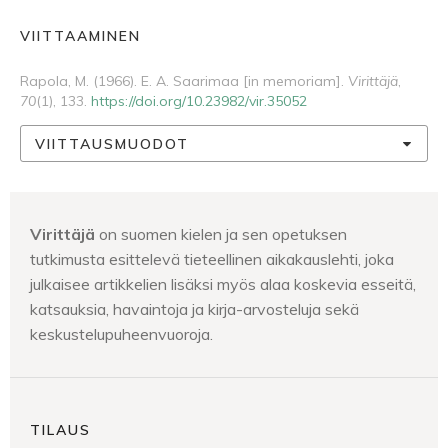
VIITTAAMINEN
Rapola, M. (1966). E. A. Saarimaa [in memoriam].
Virittäjä
,
70
(1), 133.
https://doi.org/10.23982/vir.35052
VIITTAUSMUODOT
Virittäjä
on suomen kielen ja sen opetuksen
tutkimusta esittelevä tieteellinen aikakauslehti, joka
julkaisee artikkelien lisäksi myös alaa koskevia esseitä,
katsauksia, havaintoja ja kirja-arvosteluja sekä
keskustelupuheenvuoroja.
TILAUS