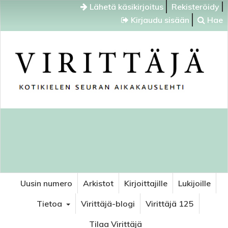
Lähetä käsikirjoitus
Rekisteröidy
Kirjaudu sisään
Hae
Uusin numero
Arkistot
Kirjoittajille
Lukijoille
Tietoa
Virittäjä-blogi
Virittäjä 125
Tilaa Virittäjä