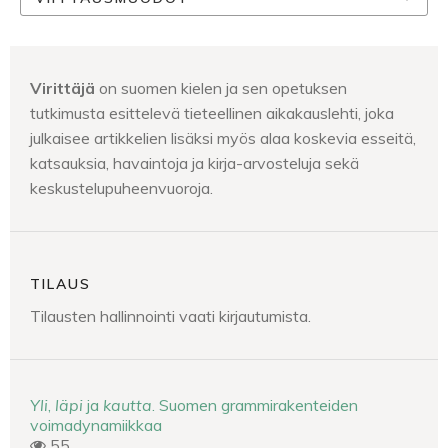
Virittäjä
on suomen kielen ja sen opetuksen
tutkimusta esittelevä tieteellinen aikakauslehti, joka
julkaisee artikkelien lisäksi myös alaa koskevia esseitä,
katsauksia, havaintoja ja kirja-arvosteluja sekä
keskustelupuheenvuoroja.
TILAUS
Tilausten hallinnointi vaati kirjautumista.
Yli
,
läpi
ja
kautta
. Suomen grammirakenteiden
voimadynamiikkaa
55