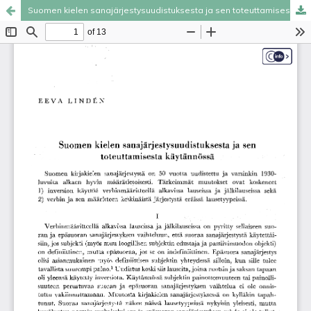
Suomen kielen sanajärjestysuudistuksesta ja sen toteuttamisesta käytännössä
Palvelua ylläpitää
Tieteellisten seurain valtuuskunta
.