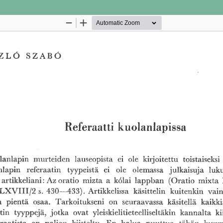
Palvelua ylläpitää
Tieteellisten seurain valtuuskun