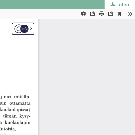
Lataa
ta
.