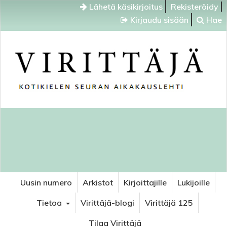
Lähetä käsikirjoitus
Rekisteröidy
Kirjaudu sisään
Hae
Uusin numero
Arkistot
Kirjoittajille
Lukijoille
Tietoa
Virittäjä-blogi
Virittäjä 125
Tilaa Virittäjä