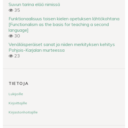
Suvun tarina elää nimissä
35
Funktionaalisuus toisen kielen opetuksen lähtökohtana
[Functionalism as the basis for teaching a second
language]
30
Venäläisperäiset sanat ja niiden merkityksen kehitys
Pohjois-Karjalan murteessa
23
TIETOJA
Lukijoille
Kirjoittajille
Kirjastonhoitajille