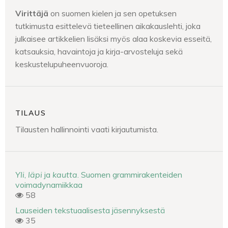
Virittäjä
on suomen kielen ja sen opetuksen
tutkimusta esittelevä tieteellinen aikakauslehti, joka
julkaisee artikkelien lisäksi myös alaa koskevia esseitä,
katsauksia, havaintoja ja kirja-arvosteluja sekä
keskustelupuheenvuoroja.
TILAUS
Tilausten hallinnointi vaati kirjautumista.
Yli
,
läpi
ja
kautta
. Suomen grammirakenteiden
voimadynamiikkaa
58
Lauseiden tekstuaalisesta jäsennyksestä
35