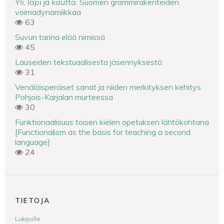
Yli
,
läpi
ja
kautta
. Suomen grammirakenteiden
voimadynamiikkaa
63
Suvun tarina elää nimissä
45
Lauseiden tekstuaalisesta jäsennyksestä
31
Venäläisperäiset sanat ja niiden merkityksen kehitys
Pohjois-Karjalan murteessa
30
Funktionaalisuus toisen kielen opetuksen lähtökohtana
[Functionalism as the basis for teaching a second
language]
24
TIETOJA
Lukijoille