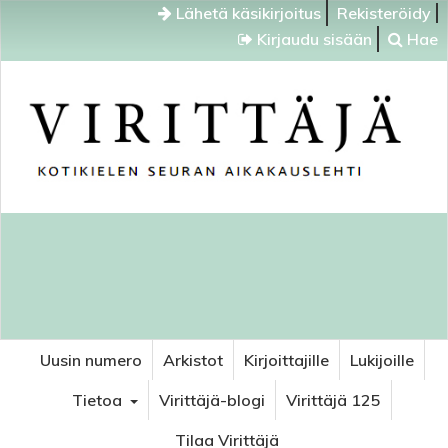
Lähetä käsikirjoitus
Rekisteröidy
Kirjaudu sisään
Hae
Uusin numero
Arkistot
Kirjoittajille
Lukijoille
Tietoa
Virittäjä-blogi
Virittäjä 125
Tilaa Virittäjä