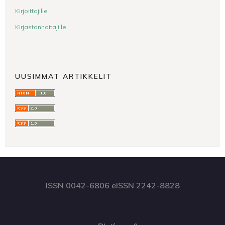
Kirjoittajille
Kirjastonhoitajille
UUSIMMAT ARTIKKELIT
ISSN 0042-6806 eISSN 2242-8828