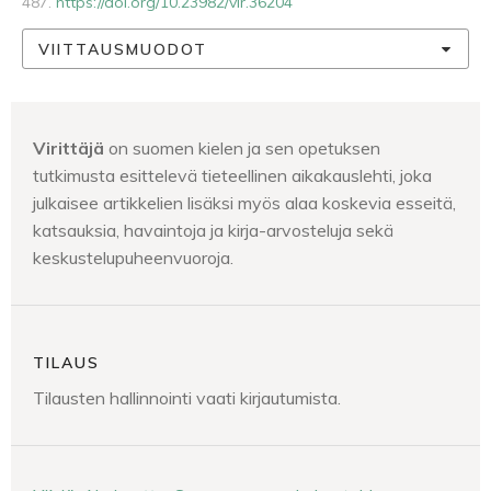
487.
https://doi.org/10.23982/vir.36204
VIITTAUSMUODOT
Virittäjä
on suomen kielen ja sen opetuksen
tutkimusta esittelevä tieteellinen aikakauslehti, joka
julkaisee artikkelien lisäksi myös alaa koskevia esseitä,
katsauksia, havaintoja ja kirja-arvosteluja sekä
keskustelupuheenvuoroja.
TILAUS
Tilausten hallinnointi vaati kirjautumista.