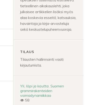
opetuksen tutkimusta esittelevä
tieteellinen aikakauslehti, joka
julkaisee artikkelien lisäksi myös
alaa koskevia esseitä, katsauksia,
havaintoja ja kirja-arvosteluja
sekä keskustelupuheenvuoroja.
TILAUS
Tilausten hallinnointi vaati
kirjautumista.
Yli
,
läpi
ja
kautta
. Suomen
grammirakenteiden
voimadynamiikkaa
58