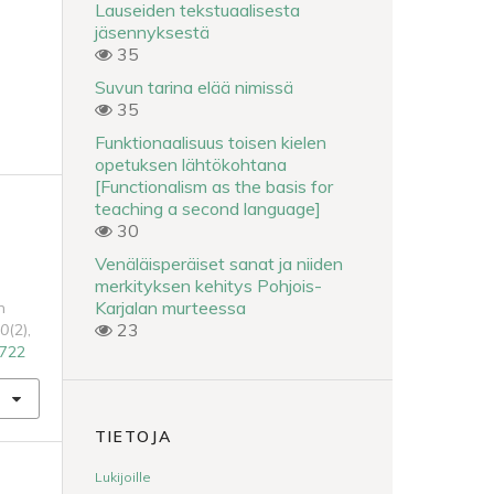
Lauseiden tekstuaalisesta
jäsennyksestä
35
Suvun tarina elää nimissä
35
Funktionaalisuus toisen kielen
opetuksen lähtökohtana
[Functionalism as the basis for
teaching a second language]
30
Venäläisperäiset sanat ja niiden
merkityksen kehitys Pohjois-
Karjalan murteessa
n
23
0
(2),
6722
TIETOJA
Lukijoille