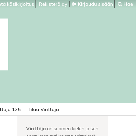
tä käsikirjoitus
Rekisteröidy
Kirjaudu sisään
Hae
ittäjä 125
Tilaa Virittäjä
Virittäjä
on suomen kielen ja sen