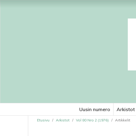
Uusin numero
Arkistot
Etusivu
/
Arkistot
/
Vol 80 Nro 2 (1976)
/
Artikkelit