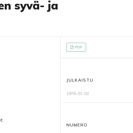
n syvä- ja
PDF
JULKAISTU
1976-01-02
et
NUMERO