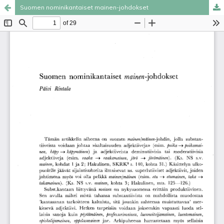
Suomen nominikantaiset mainen-johdokset
Palvelua ylläpitää
Tieteellisten seurain valtuuskunta
.