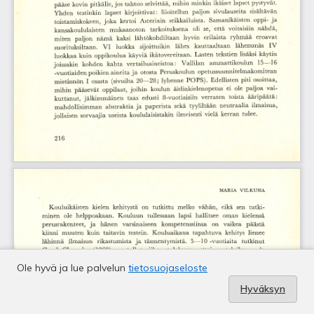
Ole hyvä ja lue palvelun
tietosuojaseloste
Hyväksyn