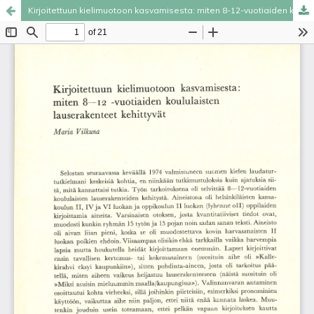
Kirjoitettuun kielimuotoon kasvamisesta: miten 8-12-vuotiaiden koululaisten lauserakenteet kehittyvät
Palvelua ylläpitää
Tieteellisten seurain valtuuskunta
.