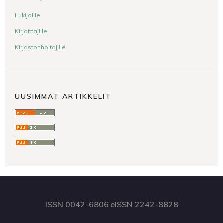
Lukijoille
Kirjoittajille
Kirjastonhoitajille
UUSIMMAT ARTIKKELIT
ISSN 0042-6806 eISSN 2242-8828