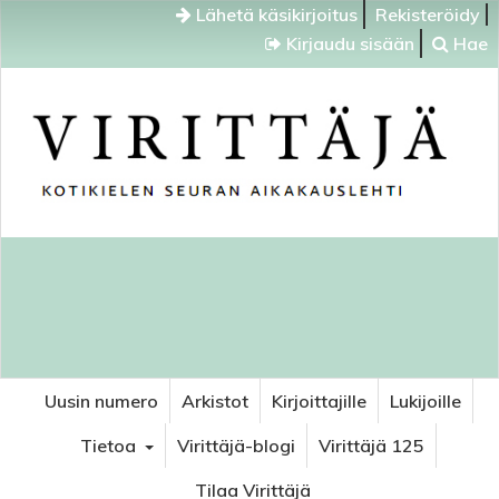
Lähetä käsikirjoitus
Rekisteröidy
Kirjaudu sisään
Hae
Uusin numero
Arkistot
Kirjoittajille
Lukijoille
Tietoa
Virittäjä-blogi
Virittäjä 125
Tilaa Virittäjä