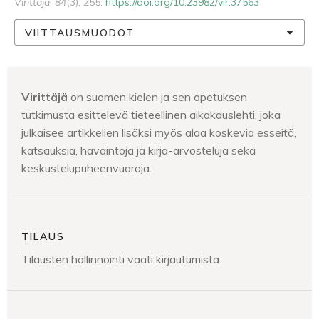
Virittäjä
,
84
(3), 255.
https://doi.org/10.23982/vir.37563
VIITTAUSMUODOT
Virittäjä
on suomen kielen ja sen opetuksen
tutkimusta esittelevä tieteellinen aikakauslehti, joka
julkaisee artikkelien lisäksi myös alaa koskevia esseitä,
katsauksia, havaintoja ja kirja-arvosteluja sekä
keskustelupuheenvuoroja.
TILAUS
Tilausten hallinnointi vaati kirjautumista.