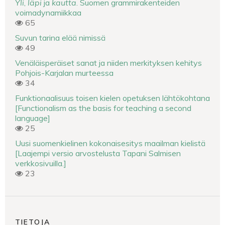
Yli
,
läpi
ja
kautta
. Suomen grammirakenteiden
voimadynamiikkaa
65
Suvun tarina elää nimissä
49
Venäläisperäiset sanat ja niiden merkityksen kehitys
Pohjois-Karjalan murteessa
34
Funktionaalisuus toisen kielen opetuksen lähtökohtana
[Functionalism as the basis for teaching a second
language]
25
Uusi suomenkielinen kokonaisesitys maailman kielistä
[Laajempi versio arvostelusta Tapani Salmisen
verkkosivuilla.]
23
TIETOJA