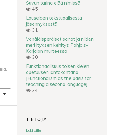
Suvun tarina elää nimissä
45
Lauseiden tekstuaalisesta
jäsennyksestä
31
Venäläisperäiset sanat ja niiden
merkityksen kehitys Pohjois-
Karjalan murteessa
30
Funktionaalisuus toisen kielen
rja.
opetuksen lähtökohtana
[Functionalism as the basis for
teaching a second language]
24
TIETOJA
Lukijoille