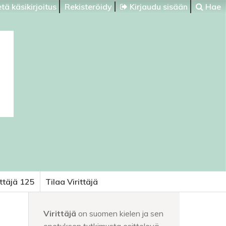
tä käsikirjoitus
Rekisteröidy
Kirjaudu sisään
Hae
ittäjä 125
Tilaa Virittäjä
Virittäjä
on suomen kielen ja sen