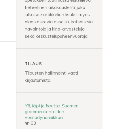
opetuksen tutkimusta esittelevä
tieteellinen aikakauslehti, joka
julkaisee artikkelien lisäksi myös
alaa koskevia esseitä, katsauksia,
havaintoja ja kirja-arvosteluja
sekä keskustelupuheenvuoroja.
TILAUS
Tilausten hallinnointi vaati
kirjautumista.
Yli
,
läpi
ja
kautta
. Suomen
grammirakenteiden
voimadynamiikkaa
63