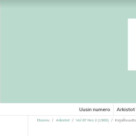
Uusin numero
Arkistot
Etusivu
/
Arkistot
/
Vol 87 Nro 2 (1983)
/
Kirjallisuutt