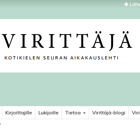
Lähe
Kirjoittajille
Lukijoille
Tietoa
Virittäjä-blogi
Vir
a