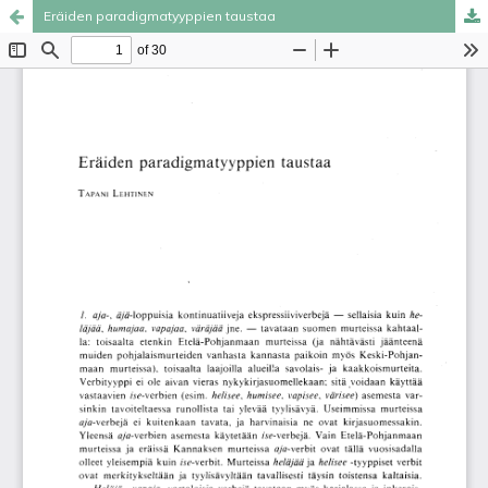
Eräiden paradigmatyyppien taustaa
Palvelua ylläpitää
Tieteellisten seurain valtuuskunta
.