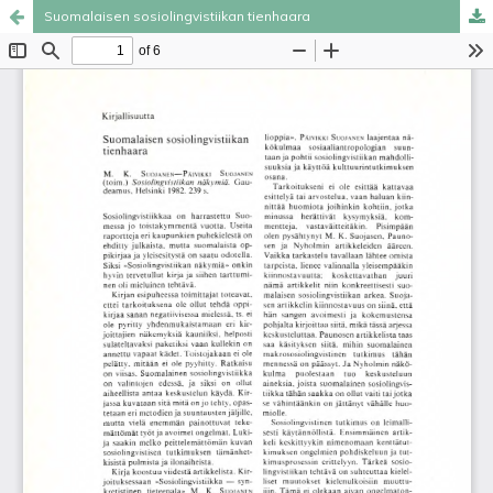
Suomalaisen sosiolingvistiikan tienhaara
Palvelua ylläpitää
Tieteellisten seurain valtuuskunta
.