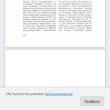
Ole hyvä ja lue palvelun
tietosuojaseloste
Hyväksyn