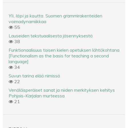
Yli
,
läpi
ja
kautta
. Suomen grammirakenteiden
voimadynamiikkaa
55
Lauseiden tekstuaalisesta jäsennyksestä
38
Funktionaalisuus toisen kielen opetuksen lähtökohtana
[Functionalism as the basis for teaching a second
language]
34
Suvun tarina elää nimissä
22
Venäläisperäiset sanat ja niiden merkityksen kehitys
Pohjois-Karjalan murteessa
21