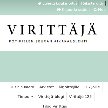
Lähetä käsikirjoitus
Rekisteröidy
Kirjaudu sisään
Hae
Uusin numero
Arkistot
Kirjoittajille
Lukijoille
Tietoa
Virittäjä-blogi
Virittäjä 125
Tilaa Virittäjä