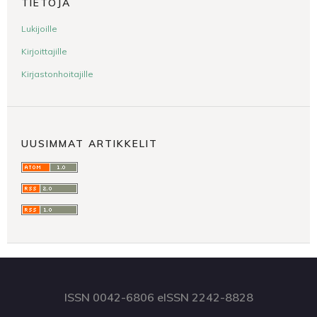
TIETOJA
Lukijoille
Kirjoittajille
Kirjastonhoitajille
UUSIMMAT ARTIKKELIT
ISSN 0042-6806 eISSN 2242-8828