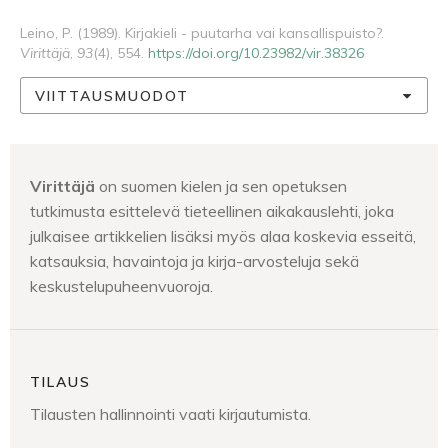
Leino, P. (1989). Kirjakieli - puutarha vai kansallispuisto?.
Virittäjä
,
93
(4), 554.
https://doi.org/10.23982/vir.38326
VIITTAUSMUODOT
Virittäjä
on suomen kielen ja sen opetuksen
tutkimusta esittelevä tieteellinen aikakauslehti, joka
julkaisee artikkelien lisäksi myös alaa koskevia esseitä,
katsauksia, havaintoja ja kirja-arvosteluja sekä
keskustelupuheenvuoroja.
TILAUS
Tilausten hallinnointi vaati kirjautumista.