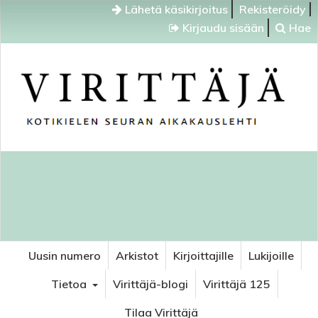
Lähetä käsikirjoitus
Rekisteröidy
Kirjaudu sisään
Hae
Uusin numero
Arkistot
Kirjoittajille
Lukijoille
Tietoa
Virittäjä-blogi
Virittäjä 125
Tilaa Virittäjä