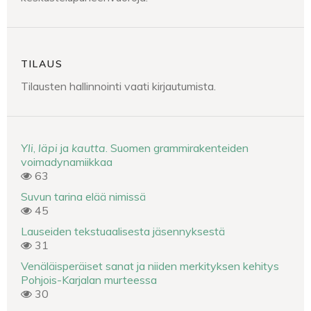
TILAUS
Tilausten hallinnointi vaati kirjautumista.
Yli
,
läpi
ja
kautta
. Suomen grammirakenteiden
voimadynamiikkaa
63
Suvun tarina elää nimissä
45
Lauseiden tekstuaalisesta jäsennyksestä
31
Venäläisperäiset sanat ja niiden merkityksen kehitys
Pohjois-Karjalan murteessa
30