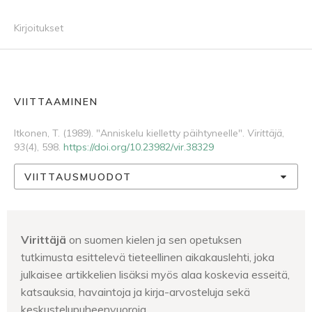
Kirjoitukset
VIITTAAMINEN
Itkonen, T. (1989). "Anniskelu kielletty päihtyneelle".
Virittäjä
,
93
(4), 598.
https://doi.org/10.23982/vir.38329
VIITTAUSMUODOT
Virittäjä
on suomen kielen ja sen opetuksen
tutkimusta esittelevä tieteellinen aikakauslehti, joka
julkaisee artikkelien lisäksi myös alaa koskevia esseitä,
katsauksia, havaintoja ja kirja-arvosteluja sekä
keskustelupuheenvuoroja.