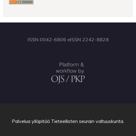
ISSN 0042-6806 eISSN 2242-8828
Palvelua ylläpitää
Tieteellisten seurain valtuuskunta
.