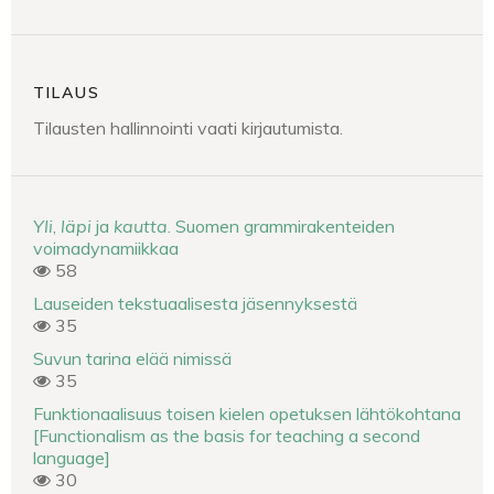
TILAUS
Tilausten hallinnointi vaati kirjautumista.
Yli
,
läpi
ja
kautta
. Suomen grammirakenteiden
voimadynamiikkaa
58
Lauseiden tekstuaalisesta jäsennyksestä
35
Suvun tarina elää nimissä
35
Funktionaalisuus toisen kielen opetuksen lähtökohtana
[Functionalism as the basis for teaching a second
language]
30