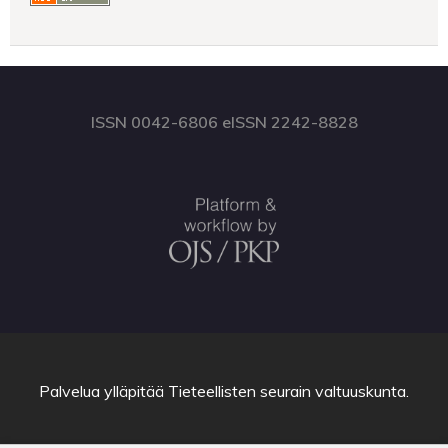
ISSN 0042-6806 eISSN 2242-8828
Palvelua ylläpitää
Tieteellisten seurain valtuuskunta
.