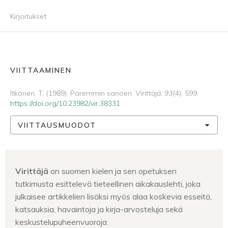
Kirjoitukset
VIITTAAMINEN
Itkonen, T. (1989). Paremmin sanoen.
Virittäjä
,
93
(4), 599.
https://doi.org/10.23982/vir.38331
VIITTAUSMUODOT
Virittäjä
on suomen kielen ja sen opetuksen
tutkimusta esittelevä tieteellinen aikakauslehti, joka
julkaisee artikkelien lisäksi myös alaa koskevia esseitä,
katsauksia, havaintoja ja kirja-arvosteluja sekä
keskustelupuheenvuoroja.