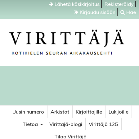
Lähetä käsikirjoitus
Rekisteröidy
Kirjaudu sisään
Hae
Uusin numero
Arkistot
Kirjoittajille
Lukijoille
Tietoa
Virittäjä-blogi
Virittäjä 125
Tilaa Virittäjä