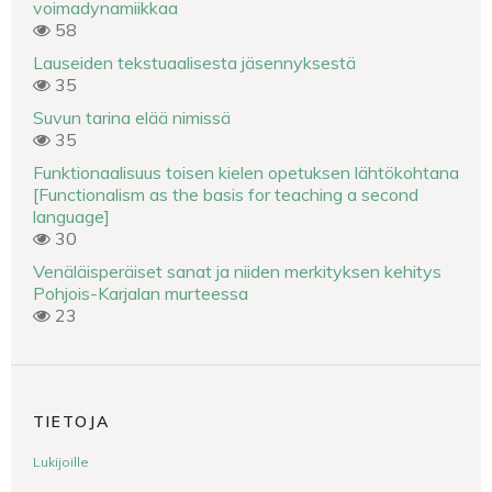
voimadynamiikkaa
58
Lauseiden tekstuaalisesta jäsennyksestä
35
Suvun tarina elää nimissä
35
Funktionaalisuus toisen kielen opetuksen lähtökohtana
[Functionalism as the basis for teaching a second
language]
30
Venäläisperäiset sanat ja niiden merkityksen kehitys
Pohjois-Karjalan murteessa
23
TIETOJA
Lukijoille