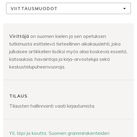
VIITTAUSMUODOT
Virittäjä
on suomen kielen ja sen opetuksen
tutkimusta esittelevä tieteellinen aikakauslehti, joka
julkaisee artikkelien lisäksi myös alaa koskevia esseitä,
katsauksia, havaintoja ja kirja-arvosteluja sekä
keskustelupuheenvuoroja.
TILAUS
Tilausten hallinnointi vaati kirjautumista.
Yli
,
läpi
ja
kautta
. Suomen grammirakenteiden