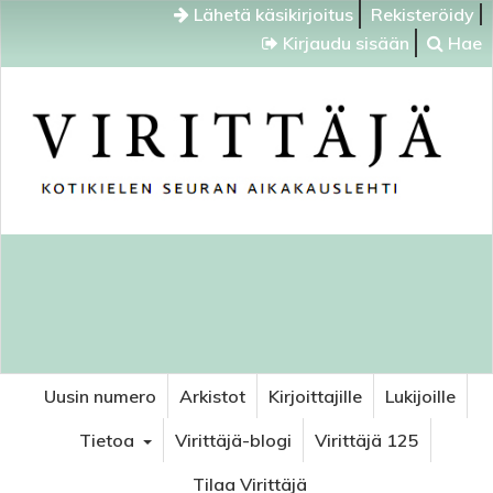
Lähetä käsikirjoitus
Rekisteröidy
Kirjaudu sisään
Hae
Uusin numero
Arkistot
Kirjoittajille
Lukijoille
Tietoa
Virittäjä-blogi
Virittäjä 125
Tilaa Virittäjä