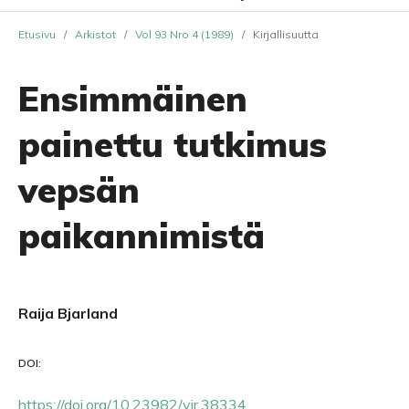
Etusivu
/
Arkistot
/
Vol 93 Nro 4 (1989)
/
Kirjallisuutta
Ensimmäinen
painettu tutkimus
vepsän
paikannimistä
Raija Bjarland
DOI:
https://doi.org/10.23982/vir.38334