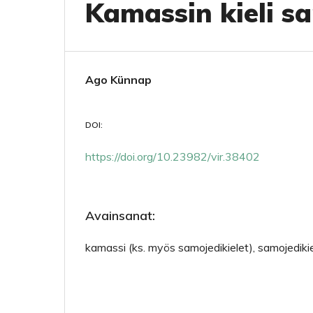
Kamassin kieli 
Ago Künnap
DOI:
https://doi.org/10.23982/vir.38402
Avainsanat:
kamassi (ks. myös samojedikielet), samojediki