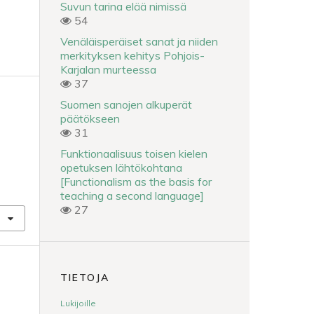
Suvun tarina elää nimissä
54
Venäläisperäiset sanat ja niiden
merkityksen kehitys Pohjois-
Karjalan murteessa
37
Suomen sanojen alkuperät
päätökseen
31
Funktionaalisuus toisen kielen
opetuksen lähtökohtana
[Functionalism as the basis for
teaching a second language]
27
TIETOJA
Lukijoille