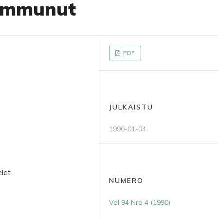
sammunut
PDF
JULKAISTU
1990-01-04
elet
NUMERO
Vol 94 Nro 4 (1990)