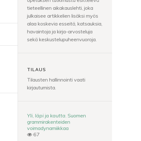
opetuksen tutkimusta esittelevä
tieteellinen aikakauslehti, joka
julkaisee artikkelien lisäksi myös
alaa koskevia esseitä, katsauksia,
havaintoja ja kirja-arvosteluja
sekä keskustelupuheenvuoroja.
TILAUS
Tilausten hallinnointi vaati
kirjautumista.
Yli
,
läpi
ja
kautta
. Suomen
grammirakenteiden
voimadynamiikkaa
67