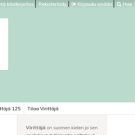
tä käsikirjoitus
Rekisteröidy
Kirjaudu sisään
Hae
ittäjä 125
Tilaa Virittäjä
Virittäjä
on suomen kielen ja sen