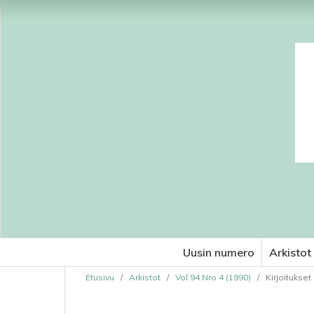
Uusin numero
Arkistot
Etusivu
/
Arkistot
/
Vol 94 Nro 4 (1990)
/
Kirjoitukset