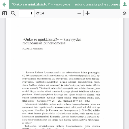
"Onko se minkälaista?" - kysyvyyden redundanssia puhesuomessa
Palvelua ylläpitää
Tieteellisten seurain valtuuskunta
.