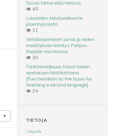
Suvun tarina elää nimissä
45
Lauseiden tekstuaalisesta
jäsennyksestä
31
Venäläisperäiset sanat ja niiden
merkityksen kehitys Pohjois-
Karjalan murteessa
30
Funktionaalisuus toisen kielen
opetuksen lähtökohtana
[Functionalism as the basis for
teaching a second language]
24
ä
TIETOJA
Lukijoille