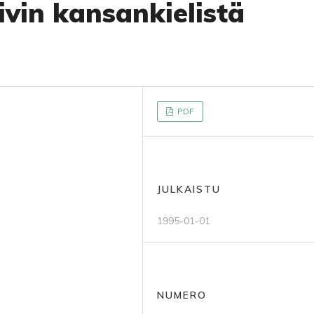
iivin kansankielistä
PDF
JULKAISTU
1995-01-01
NUMERO