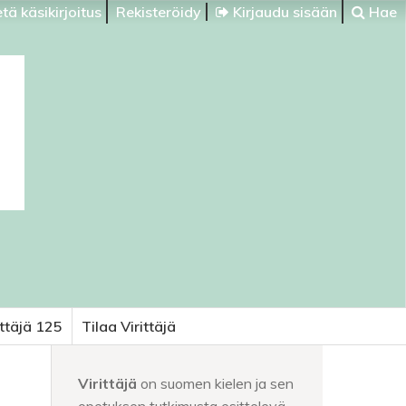
tä käsikirjoitus
Rekisteröidy
Kirjaudu sisään
Hae
ittäjä 125
Tilaa Virittäjä
Virittäjä
on suomen kielen ja sen