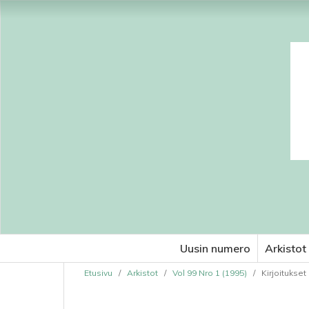
Uusin numero
Arkistot
Etusivu
/
Arkistot
/
Vol 99 Nro 1 (1995)
/
Kirjoitukset