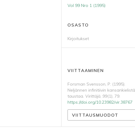
Vol 99 Nro 1 (1995)
OSASTO
Kirjoitukset
VIITTAAMINEN
Forsman Svensson, P. (1995).
Neljännen infinitiivin kansankielist
taustaa.
Virittäjä
,
99
(1), 79.
https://doi.org/10.23982/vir.38767
VIITTAUSMUODOT