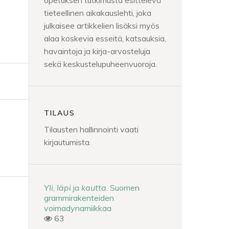
opetuksen tutkimusta esittelevä
tieteellinen aikakauslehti, joka
julkaisee artikkelien lisäksi myös
alaa koskevia esseitä, katsauksia,
havaintoja ja kirja-arvosteluja
sekä keskustelupuheenvuoroja.
TILAUS
Tilausten hallinnointi vaati
kirjautumista.
Yli
,
läpi
ja
kautta
. Suomen
grammirakenteiden
voimadynamiikkaa
63