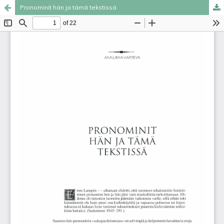
Pronominit hän ja tämä tekstissä
Palvelua ylläpitää
Tieteellisten seurain valtuuskunta
.