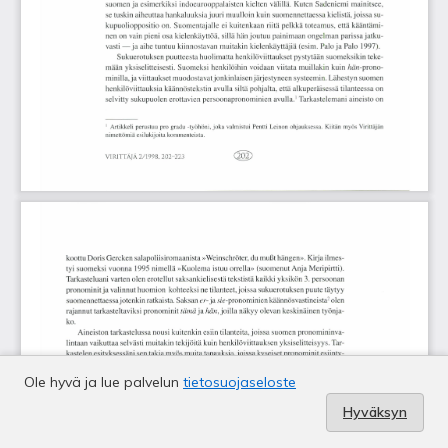
Ole hyvä ja lue palvelun
tietosuojaseloste
Hyväksyn