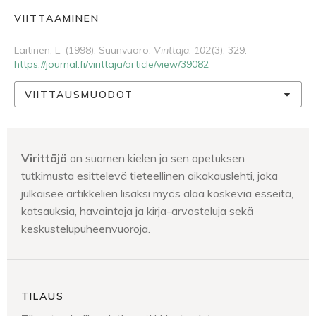
VIITTAAMINEN
Laitinen, L. (1998). Suunvuoro.
Virittäjä
,
102
(3), 329.
https://journal.fi/virittaja/article/view/39082
VIITTAUSMUODOT
Virittäjä
on suomen kielen ja sen opetuksen
tutkimusta esittelevä tieteellinen aikakauslehti, joka
julkaisee artikkelien lisäksi myös alaa koskevia esseitä,
katsauksia, havaintoja ja kirja-arvosteluja sekä
keskustelupuheenvuoroja.
TILAUS