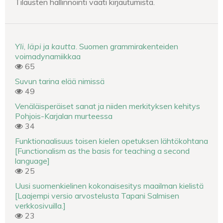
Tilausten hallinnointi vaati kirjautumista.
Yli
,
läpi
ja
kautta
. Suomen grammirakenteiden
voimadynamiikkaa
65
Suvun tarina elää nimissä
49
Venäläisperäiset sanat ja niiden merkityksen kehitys
Pohjois-Karjalan murteessa
34
Funktionaalisuus toisen kielen opetuksen lähtökohtana
[Functionalism as the basis for teaching a second
language]
25
Uusi suomenkielinen kokonaisesitys maailman kielistä
[Laajempi versio arvostelusta Tapani Salmisen
verkkosivuilla.]
23