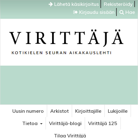
Lähetä käsikirjoitus
Rekisteröidy
Kirjaudu sisään
Hae
Uusin numero
Arkistot
Kirjoittajille
Lukijoille
Tietoa
Virittäjä-blogi
Virittäjä 125
Tilaa Virittäjä