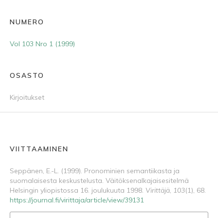
NUMERO
Vol 103 Nro 1 (1999)
OSASTO
Kirjoitukset
VIITTAAMINEN
Seppänen, E.-L. (1999). Pronominien semantiikasta ja
suomalaisesta keskustelusta. Väitöksenalkajaisesitelmä
Helsingin yliopistossa 16. joulukuuta 1998.
Virittäjä
,
103
(1), 68.
https://journal.fi/virittaja/article/view/39131