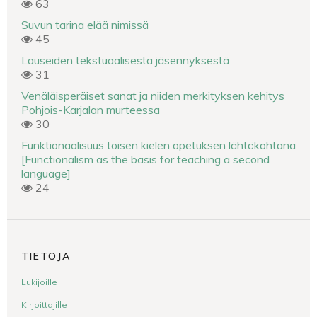
63
Suvun tarina elää nimissä
45
Lauseiden tekstuaalisesta jäsennyksestä
31
Venäläisperäiset sanat ja niiden merkityksen kehitys
Pohjois-Karjalan murteessa
30
Funktionaalisuus toisen kielen opetuksen lähtökohtana
[Functionalism as the basis for teaching a second
language]
24
TIETOJA
Lukijoille
Kirjoittajille