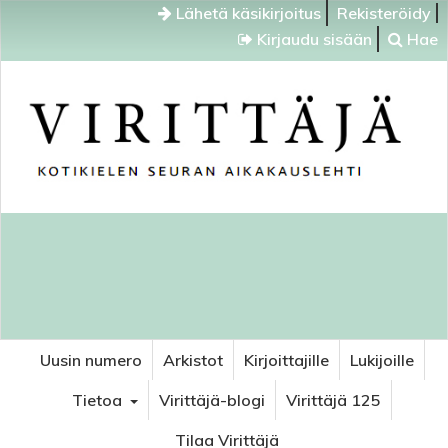
Lähetä käsikirjoitus
Rekisteröidy
Kirjaudu sisään
Hae
Uusin numero
Arkistot
Kirjoittajille
Lukijoille
Tietoa
Virittäjä-blogi
Virittäjä 125
Tilaa Virittäjä