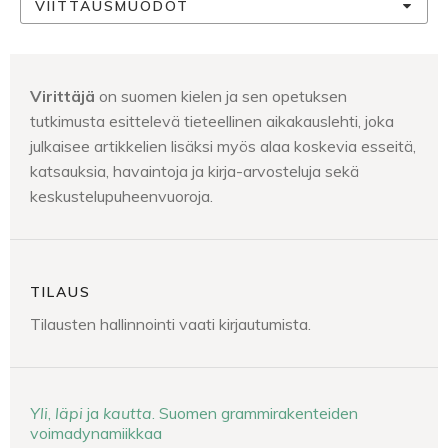
VIITTAUSMUODOT
Virittäjä
on suomen kielen ja sen opetuksen
tutkimusta esittelevä tieteellinen aikakauslehti, joka
julkaisee artikkelien lisäksi myös alaa koskevia esseitä,
katsauksia, havaintoja ja kirja-arvosteluja sekä
keskustelupuheenvuoroja.
TILAUS
Tilausten hallinnointi vaati kirjautumista.
Yli
,
läpi
ja
kautta
. Suomen grammirakenteiden
voimadynamiikkaa