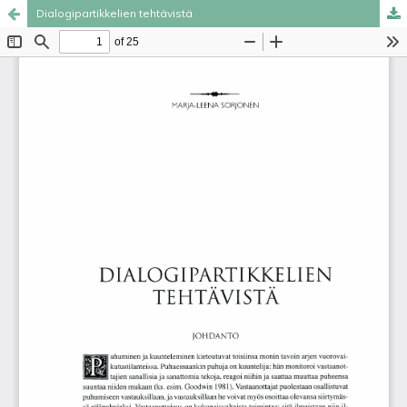
Dialogipartikkelien tehtävistä
Palvelua ylläpitää
Tieteellisten seurain valtuuskunta
.