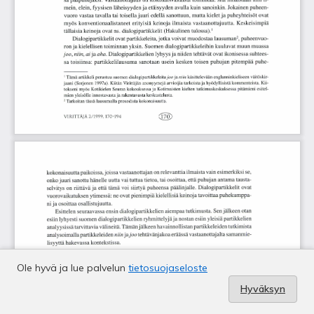
Ole hyvä ja lue palvelun
tietosuojaseloste
Hyväksyn