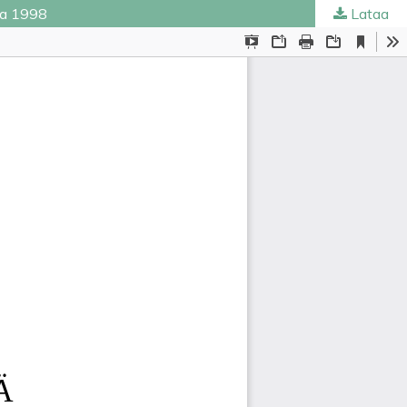
uta 1998
Lataa
ta
.