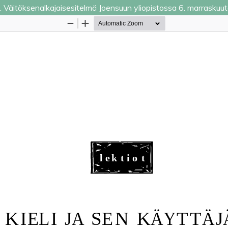
ana. Väitöksenalkajaisesitelmä Joensuun yliopistossa 6. marrasku
Palvelua ylläpitää
Tieteellisten seurain valtuuskun