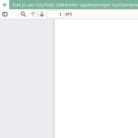
Kieli ja sen käyttäjä äidinkielen oppikirjasarjan tuottam