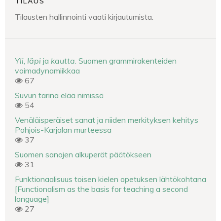
TILAUS
Tilausten hallinnointi vaati kirjautumista.
Yli
,
läpi
ja
kautta
. Suomen grammirakenteiden
voimadynamiikkaa
67
Suvun tarina elää nimissä
54
Venäläisperäiset sanat ja niiden merkityksen kehitys
Pohjois-Karjalan murteessa
37
Suomen sanojen alkuperät päätökseen
31
Funktionaalisuus toisen kielen opetuksen lähtökohtana
[Functionalism as the basis for teaching a second
language]
27