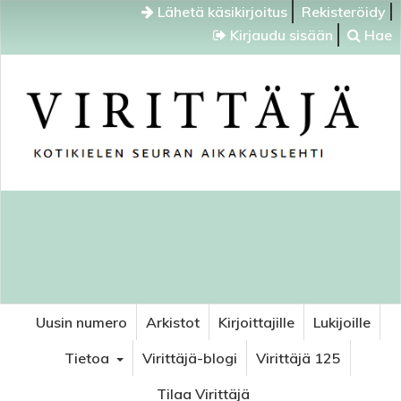
Lähetä käsikirjoitus
Rekisteröidy
Kirjaudu sisään
Hae
Uusin numero
Arkistot
Kirjoittajille
Lukijoille
Tietoa
Virittäjä-blogi
Virittäjä 125
Tilaa Virittäjä