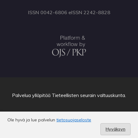
ISSN 0042-6806 eISSN 2242-8828
Palvelua ylläpitää
Tieteellisten seurain valtuuskunta
.
Ole hyvä ja lue palvelun
tietosuojaseloste
Hyväksyn