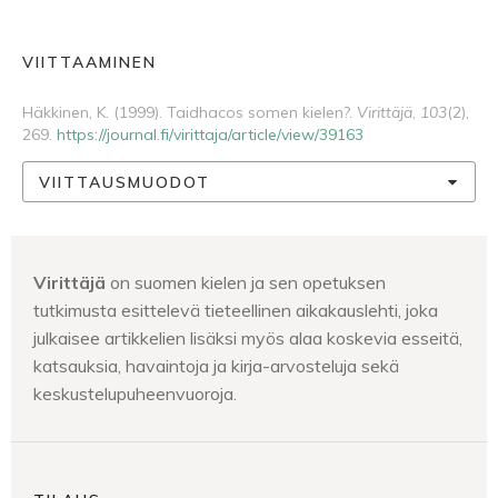
VIITTAAMINEN
Häkkinen, K. (1999). Taidhacos somen kielen?.
Virittäjä
,
103
(2),
269.
https://journal.fi/virittaja/article/view/39163
VIITTAUSMUODOT
Virittäjä
on suomen kielen ja sen opetuksen
tutkimusta esittelevä tieteellinen aikakauslehti, joka
julkaisee artikkelien lisäksi myös alaa koskevia esseitä,
katsauksia, havaintoja ja kirja-arvosteluja sekä
keskustelupuheenvuoroja.