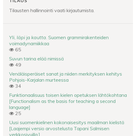
TILAUS
Tilausten hallinnointi vaati kirjautumista.
Yli
,
läpi
ja
kautta
. Suomen grammirakenteiden
voimadynamiikkaa
65
Suvun tarina elää nimissä
49
Venäläisperäiset sanat ja niiden merkityksen kehitys
Pohjois-Karjalan murteessa
34
Funktionaalisuus toisen kielen opetuksen lähtökohtana
[Functionalism as the basis for teaching a second
language]
25
Uusi suomenkielinen kokonaisesitys maailman kielistä
[Laajempi versio arvostelusta Tapani Salmisen
verkkosivuilla.]