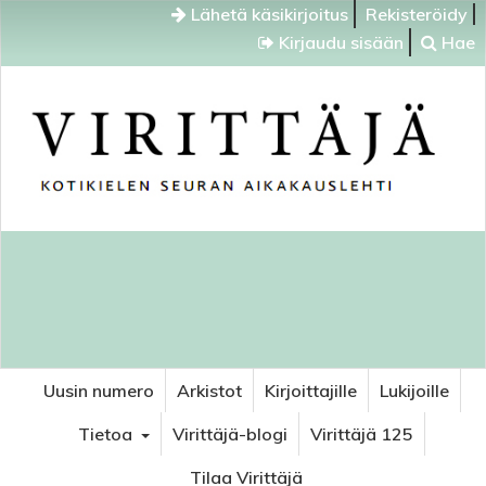
Lähetä käsikirjoitus
Rekisteröidy
Kirjaudu sisään
Hae
Uusin numero
Arkistot
Kirjoittajille
Lukijoille
Tietoa
Virittäjä-blogi
Virittäjä 125
Tilaa Virittäjä