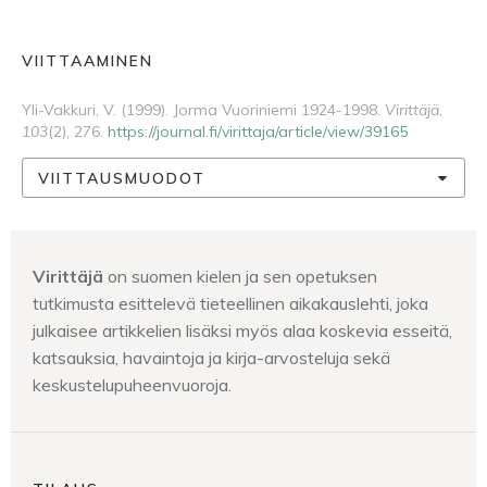
VIITTAAMINEN
Yli-Vakkuri, V. (1999). Jorma Vuoriniemi 1924-1998.
Virittäjä
,
103
(2), 276.
https://journal.fi/virittaja/article/view/39165
VIITTAUSMUODOT
Virittäjä
on suomen kielen ja sen opetuksen
tutkimusta esittelevä tieteellinen aikakauslehti, joka
julkaisee artikkelien lisäksi myös alaa koskevia esseitä,
katsauksia, havaintoja ja kirja-arvosteluja sekä
keskustelupuheenvuoroja.