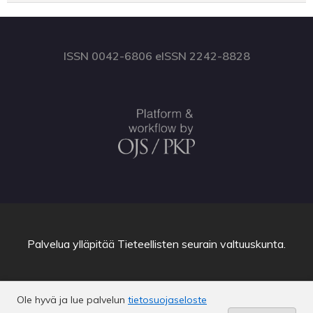
ISSN 0042-6806 eISSN 2242-8828
Palvelua ylläpitää
Tieteellisten seurain valtuuskunta
.
Ole hyvä ja lue palvelun
tietosuojaseloste