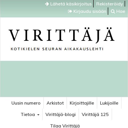
Lähetä käsikirjoitus
Rekisteröidy
Kirjaudu sisään
Hae
Uusin numero
Arkistot
Kirjoittajille
Lukijoille
Tietoa
Virittäjä-blogi
Virittäjä 125
Tilaa Virittäjä