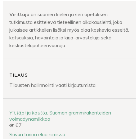
Virittäjä
on suomen kielen ja sen opetuksen
tutkimusta esittelevä tieteellinen aikakauslehti, joka
julkaisee artikkelien lisäksi myös alaa koskevia esseitä,
katsauksia, havaintoja ja kirja-arvosteluja sekä
keskustelupuheenvuoroja.
TILAUS
Tilausten hallinnointi vaati kirjautumista.
Yli
,
läpi
ja
kautta
. Suomen grammirakenteiden
voimadynamiikkaa
67
Suvun tarina elää nimissä