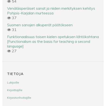
54
Venäläisperäiset sanat ja niiden merkityksen kehitys
Pohjois-Karjalan murteessa
37
Suomen sanojen alkuperät päätökseen
31
Funktionaalisuus toisen kielen opetuksen lähtökohtana
[Functionalism as the basis for teaching a second
language]
27
TIETOJA
Lukijoille
Kirjoittajille
Kirjastonhoitajille