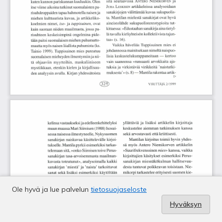
Ole hyvä ja lue palvelun
tietosuojaseloste
Hyväksyn