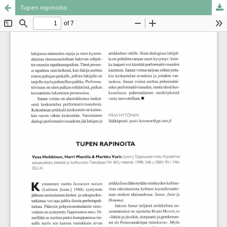
Tupen rapinoita
Palvelua ylläpitää
Tieteellisten seurain valtuuskunta
.