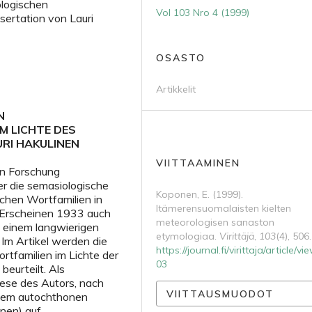
ologischen
Vol 103 Nro 4 (1999)
sertation von Lauri
OSASTO
Artikkelit
N
 LICHTE DES
RI HAKULINEN
VIITTAAMINEN
en Forschung
er die semasiologische
Koponen, E. (1999).
schen Wortfamilien in
Itämerensuomalaisten kielten
m Erscheinen 1933 auch
meteorologisen sanaston
 einem langwierigen
etymologiaa.
Virittäjä
,
103
(4), 506.
Im Artikel werden die
https://journal.fi/virittaja/article/v
rtfamilien im Lichte der
03
eurteilt. Als
ese des Autors, nach
VIITTAUSMUODOT
 dem autochthonen
nen) auf