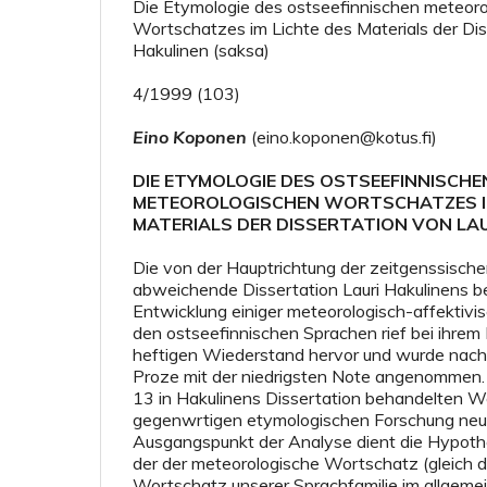
Die Etymologie des ostseefinnischen meteor
Wortschatzes im Lichte des Materials der Dis
Hakulinen (saksa)
4/1999 (103)
Eino Koponen
(eino.koponen@kotus.fi)
DIE ETYMOLOGIE DES OSTSEEFINNISCHE
METEOROLOGISCHEN WORTSCHATZES IM
MATERIALS DER DISSERTATION VON LAU
Die von der Hauptrichtung der zeitgenssisch
abweichende Dissertation Lauri Hakulinens b
Entwicklung einiger meteorologisch-affektivi
den ostseefinnischen Sprachen rief bei ihre
heftigen Wiederstand hervor und wurde nach
Proze mit der niedrigsten Note angenommen. 
13 in Hakulinens Dissertation behandelten Wo
gegenwrtigen etymologischen Forschung neu b
Ausgangspunkt der Analyse dient die Hypoth
der der meteorologische Wortschatz (gleich
Wortschatz unserer Sprachfamilie im allgemei