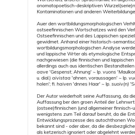
onomatopoetisch-deskriptiven Wurzel(serie)n
Kontaminationen und anderen Weiterbildungen
Auer den wortbildungsmorphologischen Verhl
ostseefinnischen Wortschatzes wird den Ver
Ostseefinnischen und des Lappischen spezie
gewidmet. Anhand einer historisch-semantis
wortbildungsmorphologischen Analyse werden
und lappische Wrter als etymologische Ents
nachgewiesen (die finnischen und lappische
allerdings auch aus identischen Bestandteilen pa
aave
'Gespenst; Ahnung' ~ lp.
vuo
n
s
'Maulkorb
u. dial.)
aivistaa
'ahnen, voraussagen' ~ lp.
vu
holen'; fi.
haiven
'dnnes Haar' ~ lp.
suoiv(n)
'S
Der Autor wiederholt seine Auffassung, da d
Auffassung ber den groen Anteil der Lehnwrt
(ostsee)finnischen (und allgemeiner finnisch
wenigstens zum Teil darauf beruht, da die En
Entwicklungsprozesse des autochthonen Wor
bekannt sind - oder aber, da die diesbezglic
als ketzerisch ignoriert oder abgelehnt werde