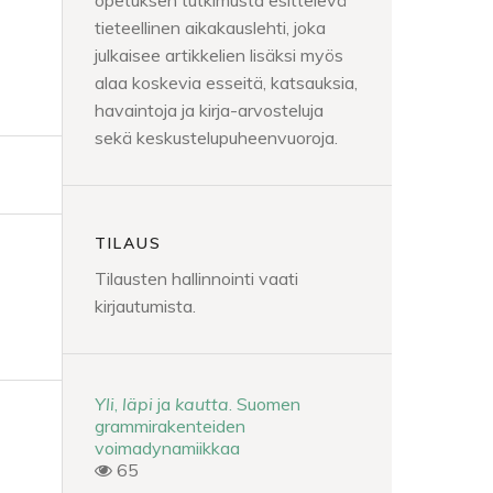
opetuksen tutkimusta esittelevä
tieteellinen aikakauslehti, joka
julkaisee artikkelien lisäksi myös
alaa koskevia esseitä, katsauksia,
havaintoja ja kirja-arvosteluja
sekä keskustelupuheenvuoroja.
TILAUS
Tilausten hallinnointi vaati
kirjautumista.
Yli
,
läpi
ja
kautta
. Suomen
grammirakenteiden
voimadynamiikkaa
65