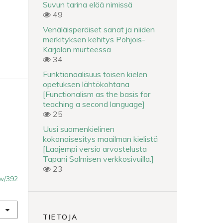
Suvun tarina elää nimissä
49
Venäläisperäiset sanat ja niiden
merkityksen kehitys Pohjois-
Karjalan murteessa
34
Funktionaalisuus toisen kielen
opetuksen lähtökohtana
[Functionalism as the basis for
teaching a second language]
25
Uusi suomenkielinen
kokonaisesitys maailman kielistä
[Laajempi versio arvostelusta
Tapani Salmisen verkkosivuilla.]
23
iew/392
TIETOJA