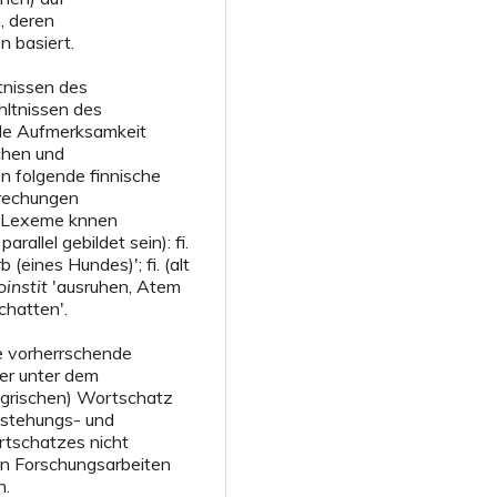
, deren
 basiert.
tnissen des
hltnissen des
lle Aufmerksamkeit
chen und
 folgende finnische
prechungen
n Lexeme knnen
rallel gebildet sein): fi.
 (eines Hundes)'; fi. (alt
oi
n
stit
'ausruhen, Atem
chatten'.
ie vorherrschende
er unter dem
-ugrischen) Wortschatz
tstehungs- und
tschatzes nicht
hen Forschungsarbeiten
n.