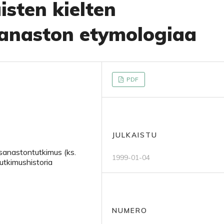
sten kielten
sanaston etymologiaa
PDF
JULKAISTU
 sanastontutkimus (ks.
1999-01-04
tutkimushistoria
NUMERO