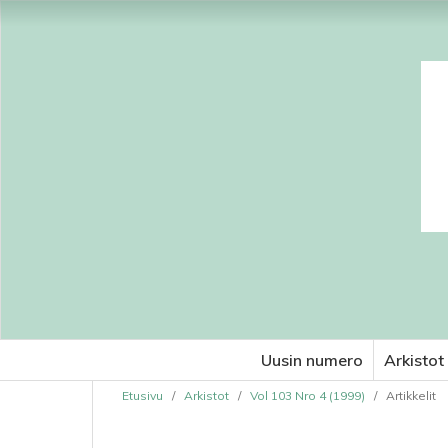
Uusin numero
Arkistot
Etusivu
/
Arkistot
/
Vol 103 Nro 4 (1999)
/
Artikkelit