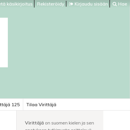
tä käsikirjoitus
Rekisteröidy
Kirjaudu sisään
Hae
ittäjä 125
Tilaa Virittäjä
Virittäjä
on suomen kielen ja sen