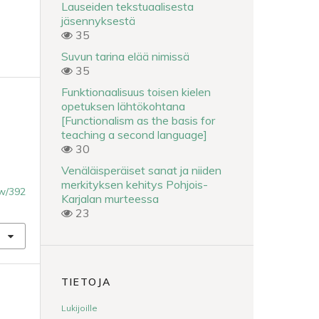
Lauseiden tekstuaalisesta
jäsennyksestä
35
Suvun tarina elää nimissä
35
Funktionaalisuus toisen kielen
opetuksen lähtökohtana
[Functionalism as the basis for
teaching a second language]
30
Venäläisperäiset sanat ja niiden
merkityksen kehitys Pohjois-
iew/392
Karjalan murteessa
23
TIETOJA
Lukijoille