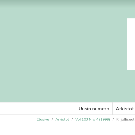
Uusin numero
Arkistot
Etusivu
/
Arkistot
/
Vol 103 Nro 4 (1999)
/
Kirjallisuut