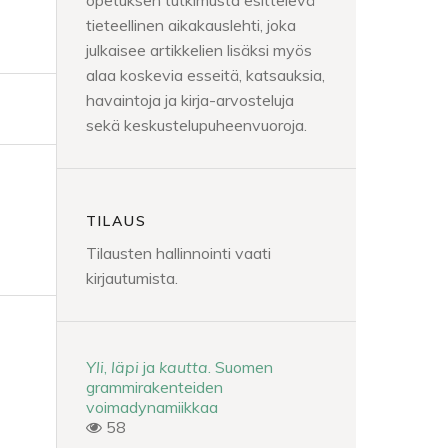
opetuksen tutkimusta esittelevä
tieteellinen aikakauslehti, joka
julkaisee artikkelien lisäksi myös
alaa koskevia esseitä, katsauksia,
havaintoja ja kirja-arvosteluja
sekä keskustelupuheenvuoroja.
TILAUS
Tilausten hallinnointi vaati
kirjautumista.
Yli
,
läpi
ja
kautta
. Suomen
grammirakenteiden
voimadynamiikkaa
58