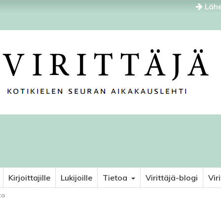
Lähe
Kirjoittajille
Lukijoille
Tietoa
Virittäjä-blogi
Vir
ta