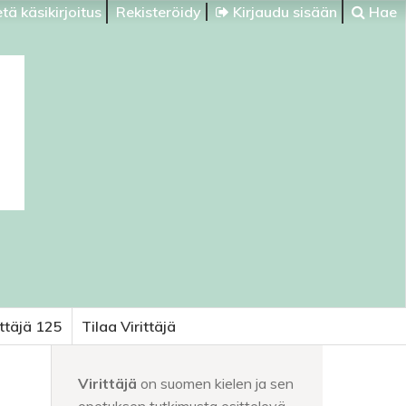
tä käsikirjoitus
Rekisteröidy
Kirjaudu sisään
Hae
ittäjä 125
Tilaa Virittäjä
Virittäjä
on suomen kielen ja sen