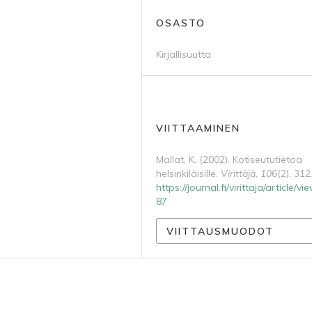
OSASTO
Kirjallisuutta
VIITTAAMINEN
Mallat, K. (2002). Kotiseututietoa
helsinkiläisille.
Virittäjä
,
106
(2), 312
https://journal.fi/virittaja/article/v
87
VIITTAUSMUODOT