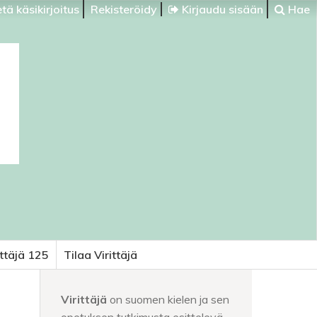
tä käsikirjoitus
Rekisteröidy
Kirjaudu sisään
Hae
ittäjä 125
Tilaa Virittäjä
Virittäjä
on suomen kielen ja sen