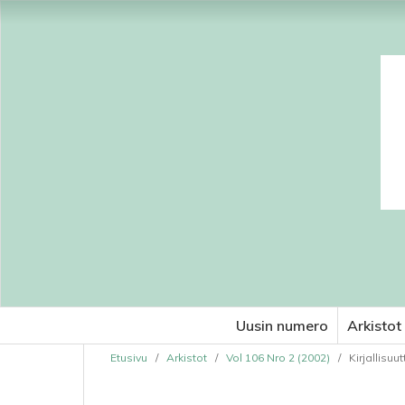
Uusin numero
Arkistot
Etusivu
/
Arkistot
/
Vol 106 Nro 2 (2002)
/
Kirjallisuut