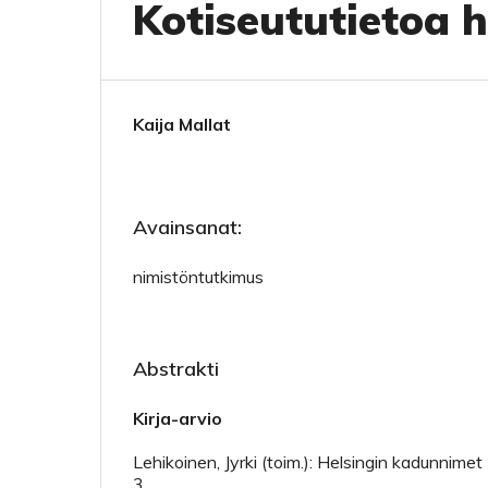
Kotiseututietoa he
Kaija Mallat
Avainsanat:
nimistöntutkimus
Abstrakti
Kirja-arvio
Lehikoinen, Jyrki (toim.): Helsingin kadunnime
3