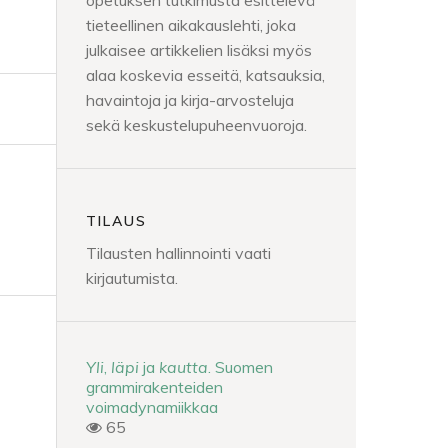
opetuksen tutkimusta esittelevä
tieteellinen aikakauslehti, joka
julkaisee artikkelien lisäksi myös
alaa koskevia esseitä, katsauksia,
havaintoja ja kirja-arvosteluja
sekä keskustelupuheenvuoroja.
TILAUS
Tilausten hallinnointi vaati
kirjautumista.
Yli
,
läpi
ja
kautta
. Suomen
grammirakenteiden
voimadynamiikkaa
65