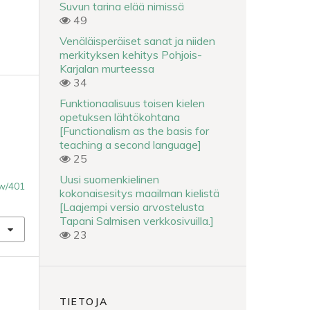
Suvun tarina elää nimissä
49
Venäläisperäiset sanat ja niiden
merkityksen kehitys Pohjois-
Karjalan murteessa
34
Funktionaalisuus toisen kielen
opetuksen lähtökohtana
[Functionalism as the basis for
teaching a second language]
25
.
Uusi suomenkielinen
iew/401
kokonaisesitys maailman kielistä
[Laajempi versio arvostelusta
Tapani Salmisen verkkosivuilla.]
23
TIETOJA