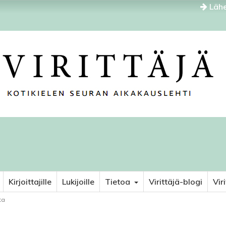
Lähe
Kirjoittajille
Lukijoille
Tietoa
Virittäjä-blogi
Vir
ta