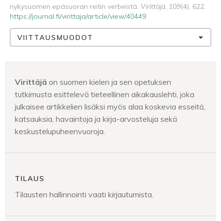
nykysuomen epäsuoran reitin verbeistä.
Virittäjä
,
109
(4), 622.
https://journal.fi/virittaja/article/view/40449
VIITTAUSMUODOT
Virittäjä
on suomen kielen ja sen opetuksen
tutkimusta esittelevä tieteellinen aikakauslehti, joka
julkaisee artikkelien lisäksi myös alaa koskevia esseitä,
katsauksia, havaintoja ja kirja-arvosteluja sekä
keskustelupuheenvuoroja.
TILAUS
Tilausten hallinnointi vaati kirjautumista.