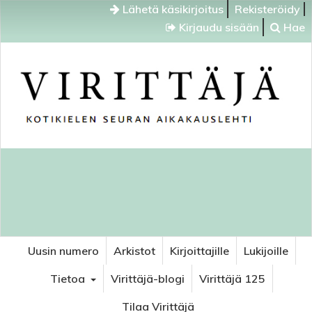
Lähetä käsikirjoitus
Rekisteröidy
Kirjaudu sisään
Hae
Uusin numero
Arkistot
Kirjoittajille
Lukijoille
Tietoa
Virittäjä-blogi
Virittäjä 125
Tilaa Virittäjä