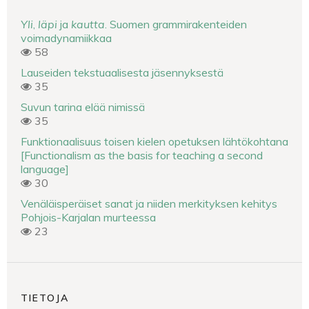
Yli
,
läpi
ja
kautta
. Suomen grammirakenteiden
voimadynamiikkaa
58
Lauseiden tekstuaalisesta jäsennyksestä
35
Suvun tarina elää nimissä
35
Funktionaalisuus toisen kielen opetuksen lähtökohtana
[Functionalism as the basis for teaching a second
language]
30
Venäläisperäiset sanat ja niiden merkityksen kehitys
Pohjois-Karjalan murteessa
23
TIETOJA