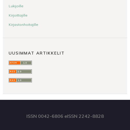
Lukijoille
Kirjoittajille
Kirjastonhoitajille
UUSIMMAT ARTIKKELIT
ISSN 0042-6806 eISSN 2242-8828