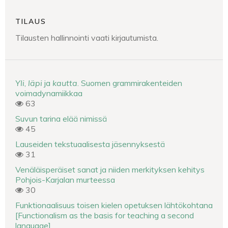
TILAUS
Tilausten hallinnointi vaati kirjautumista.
Yli
,
läpi
ja
kautta
. Suomen grammirakenteiden
voimadynamiikkaa
63
Suvun tarina elää nimissä
45
Lauseiden tekstuaalisesta jäsennyksestä
31
Venäläisperäiset sanat ja niiden merkityksen kehitys
Pohjois-Karjalan murteessa
30
Funktionaalisuus toisen kielen opetuksen lähtökohtana
[Functionalism as the basis for teaching a second
language]