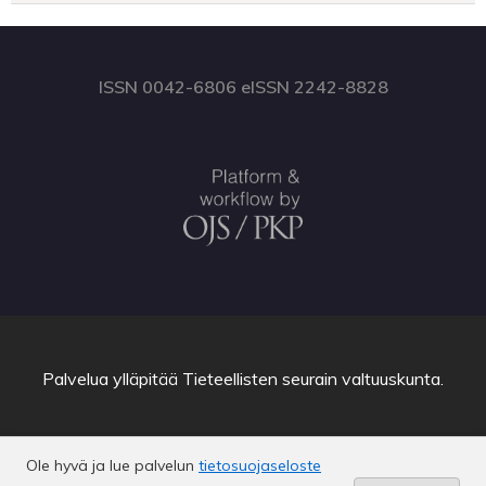
ISSN 0042-6806 eISSN 2242-8828
Palvelua ylläpitää
Tieteellisten seurain valtuuskunta
.
Ole hyvä ja lue palvelun
tietosuojaseloste