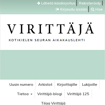
Lähetä käsikirjoitus
Rekisteröidy
Kirjaudu sisään
Hae
Uusin numero
Arkistot
Kirjoittajille
Lukijoille
Tietoa
Virittäjä-blogi
Virittäjä 125
Tilaa Virittäjä