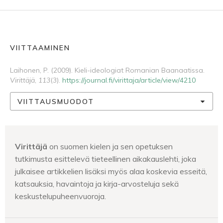
VIITTAAMINEN
Laihonen, P. (2009). Kieli-ideologiat Romanian Baanaatissa.
Virittäjä
,
113
(3).
https://journal.fi/virittaja/article/view/4210
VIITTAUSMUODOT
Virittäjä
on suomen kielen ja sen opetuksen
tutkimusta esittelevä tieteellinen aikakauslehti, joka
julkaisee artikkelien lisäksi myös alaa koskevia esseitä,
katsauksia, havaintoja ja kirja-arvosteluja sekä
keskustelupuheenvuoroja.