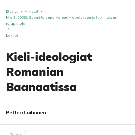
Etusivu
/
Arkistot
/
Nro 3 (2009): Suomi toisena kielenä – opetuksen ja tutkimuksen
rajapintoja
/
Lektiot
Kieli-ideologiat
Romanian
Baanaatissa
Petteri Laihonen