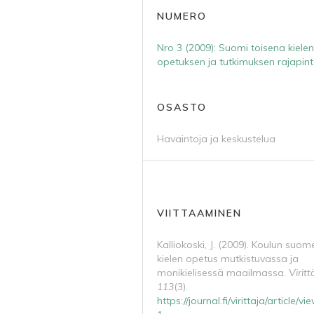
NUMERO
Nro 3 (2009): Suomi toisena kiele
opetuksen ja tutkimuksen rajapint
OSASTO
Havaintoja ja keskustelua
VIITTAAMINEN
Kalliokoski, J. (2009). Koulun suom
kielen opetus mutkistuvassa ja
monikielisessä maailmassa.
Viritt
113
(3).
https://journal.fi/virittaja/article/v