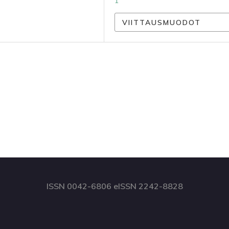
1
VIITTAUSMUODOT
ISSN 0042-6806 eISSN 2242-8828