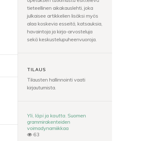
opetuksen tutkimusta esittelevä
tieteellinen aikakauslehti, joka
julkaisee artikkelien lisäksi myös
alaa koskevia esseitä, katsauksia,
havaintoja ja kirja-arvosteluja
sekä keskustelupuheenvuoroja.
TILAUS
Tilausten hallinnointi vaati
kirjautumista.
Yli
,
läpi
ja
kautta
. Suomen
grammirakenteiden
voimadynamiikkaa
63