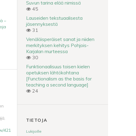
Suvun tarina elää nimissä
45
Lauseiden tekstuaalisesta
nä –
jäsennyksestä
oja
31
Venäläisperäiset sanat ja niiden
merkityksen kehitys Pohjois-
Karjalan murteessa
30
Funktionaalisuus toisen kielen
opetuksen lähtökohtana
[Functionalism as the basis for
teaching a second language]
24
en
äjä
,
TIETOJA
iew/421
Lukijoille