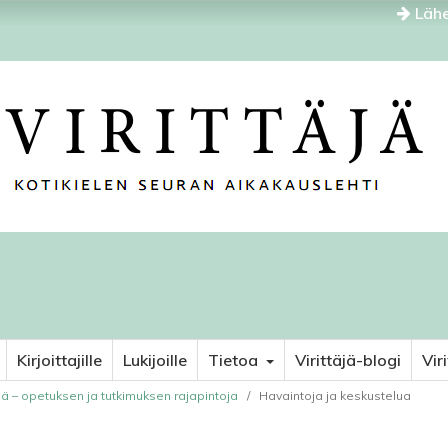
Lähe
Kirjoittajille
Lukijoille
Tietoa
Virittäjä-blogi
Vir
nä – opetuksen ja tutkimuksen rajapintoja
/
Havaintoja ja keskustelua