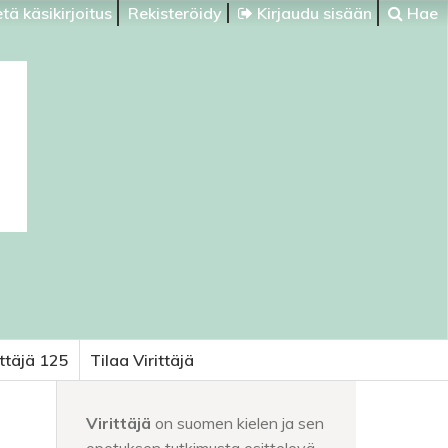
tä käsikirjoitus
Rekisteröidy
Kirjaudu sisään
Hae
ittäjä 125
Tilaa Virittäjä
Virittäjä
on suomen kielen ja sen