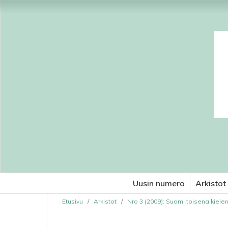
Uusin numero
Arkistot
Etusivu
/
Arkistot
/
Nro 3 (2009): Suomi toisena kiele