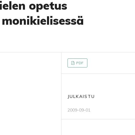
elen opetus
 monikielisessä
PDF
JULKAISTU
2009-09-01