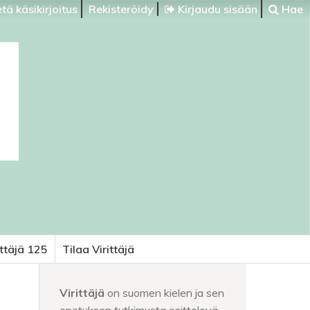
tä käsikirjoitus
Rekisteröidy
Kirjaudu sisään
Hae
ittäjä 125
Tilaa Virittäjä
Virittäjä
on suomen kielen ja sen