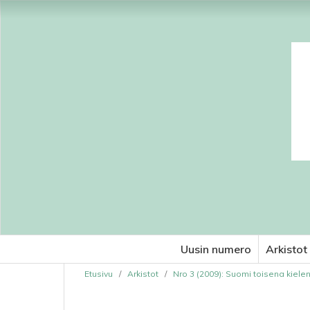
Uusin numero
Arkistot
Etusivu
/
Arkistot
/
Nro 3 (2009): Suomi toisena kiele