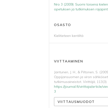
Nro 3 (2009): Suomi toisena kiele
opetuksen ja tutkimuksen rajapint
OSASTO
Kielitieteen kentiltä
VIITTAAMINEN
Jantunen, J. H., & Piltonen, S. (2009
Oppijansuomen ja viron sähköiset
tutkimusaineistot.
Virittäjä
,
113
(3).
https://journal.fi/virittaja/article/v
3
VIITTAUSMUODOT