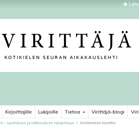
Lähe
Kirjoittajille
Lukijoille
Tietoa
Virittäjä-blogi
Vir
nä – opetuksen ja tutkimuksen rajapintoja
/
Kielitieteen kentiltä