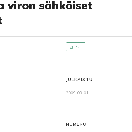
 viron sähköiset
t
PDF
JULKAISTU
2009-09-01
NUMERO