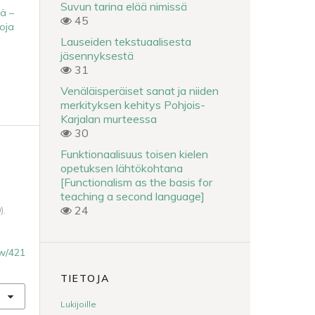
Suvun tarina elää nimissä
nä –
45
oja
Lauseiden tekstuaalisesta
jäsennyksestä
31
Venäläisperäiset sanat ja niiden
merkityksen kehitys Pohjois-
Karjalan murteessa
30
Funktionaalisuus toisen kielen
opetuksen lähtökohtana
[Functionalism as the basis for
teaching a second language]
24
).
iew/421
TIETOJA
Lukijoille