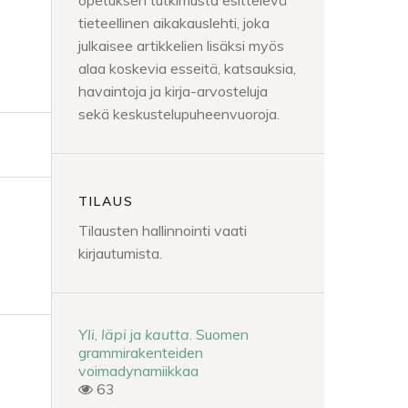
opetuksen tutkimusta esittelevä
tieteellinen aikakauslehti, joka
julkaisee artikkelien lisäksi myös
alaa koskevia esseitä, katsauksia,
havaintoja ja kirja-arvosteluja
sekä keskustelupuheenvuoroja.
TILAUS
Tilausten hallinnointi vaati
kirjautumista.
Yli
,
läpi
ja
kautta
. Suomen
grammirakenteiden
voimadynamiikkaa
63