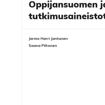
Oppijansuomen ja
tutkimusaineisto
Jarmo Harri Jantunen
Saana Piltonen