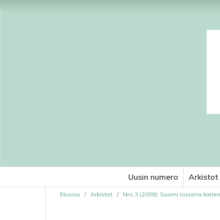
Uusin numero
Arkistot
Etusivu
/
Arkistot
/
Nro 3 (2009): Suomi toisena kiele