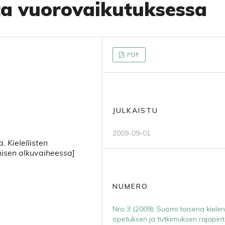
a vuorovaikutuksessa
PDF
JULKAISTU
2009-09-01
. Kielellisten
misen alkuvaiheessa
]
NUMERO
Nro 3 (2009): Suomi toisena kiele
opetuksen ja tutkimuksen rajapint