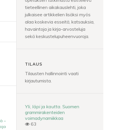
opetuksen tutkimusta esittelevä
tieteellinen aikakauslehti, joka
julkaisee artikkelien lisäksi myös
alaa koskevia esseitä, katsauksia,
havaintoja ja kirja-arvosteluja
sekä keskustelupuheenvuoroja.
TILAUS
Tilausten hallinnointi vaati
kirjautumista.
Yli
,
läpi
ja
kautta
. Suomen
grammirakenteiden
voimadynamiikkaa
nä –
63
oja