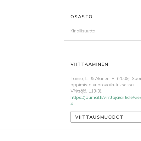
OSASTO
Kirjallisuutta
VIITTAAMINEN
Tainio, L., & Alanen, R. (2009). S
oppimista vuorovaikutuksessa.
Virittäjä
,
113
(3).
https://journal.fi/virittaja/article/v
4
VIITTAUSMUODOT