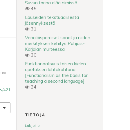
Suvun tarina elää nimissä
45
Lauseiden tekstuaalisesta
jäsennyksestä
31
Venäläisperäiset sanat ja niiden
merkityksen kehitys Pohjois-
Karjalan murteessa
30
Funktionaalisuus toisen kielen
opetuksen lähtökohtana
uomen
[Functionalism as the basis for
teaching a second language]
24
iew/421
TIETOJA
Lukijoille