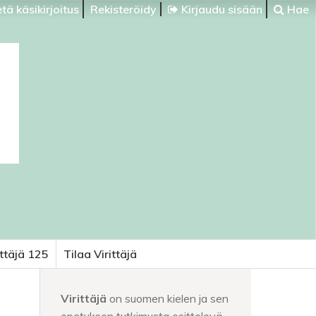
tä käsikirjoitus
Rekisteröidy
Kirjaudu sisään
Hae
ittäjä 125
Tilaa Virittäjä
Virittäjä
on suomen kielen ja sen