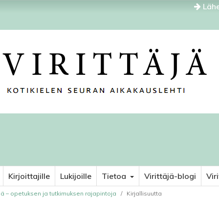
Lähe
Kirjoittajille
Lukijoille
Tietoa
Virittäjä-blogi
Vir
nä – opetuksen ja tutkimuksen rajapintoja
/
Kirjallisuutta