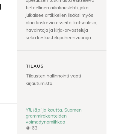
opetuksen tutkimusta esittelevä
a
tieteellinen aikakauslehti, joka
julkaisee artikkelien lisäksi myös
alaa koskevia esseitä, katsauksia,
havaintoja ja kirja-arvosteluja
sekä keskustelupuheenvuoroja.
TILAUS
Tilausten hallinnointi vaati
kirjautumista.
Yli
,
läpi
ja
kautta
. Suomen
grammirakenteiden
voimadynamiikkaa
63