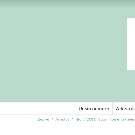
Uusin numero
Arkistot
Etusivu
/
Arkistot
/
Nro 3 (2009): Suomi toisena kiele