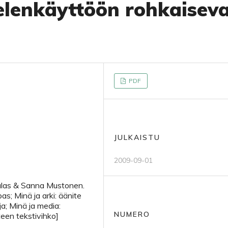
elenkäyttöön rohkaisev
PDF
JULKAISTU
2009-09-01
aalas & Sanna Mustonen.
pas; Minä ja arki: äänite
ja; Minä ja media:
NUMERO
teen tekstivihko]