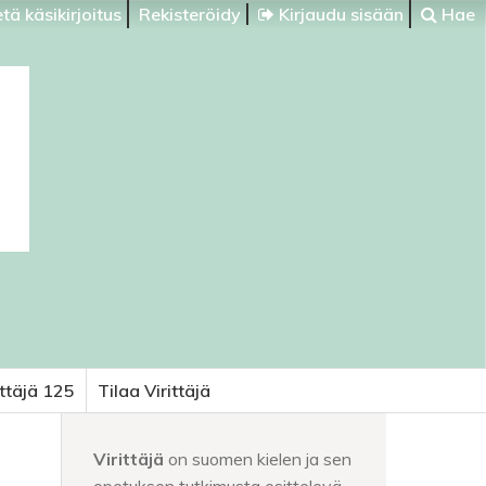
tä käsikirjoitus
Rekisteröidy
Kirjaudu sisään
Hae
ittäjä 125
Tilaa Virittäjä
Virittäjä
on suomen kielen ja sen