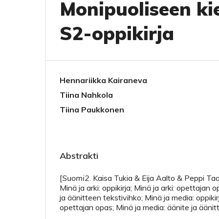
Monipuoliseen ki
S2-oppikirja
Hennariikka Kairaneva
Tiina Nahkola
Tiina Paukkonen
Abstrakti
[
Suomi2
. Kaisa Tukia & Eija Aalto & Peppi T
Minä ja arki: oppikirja; Minä ja arki: opettajan o
ja äänitteen tekstivihko; Minä ja media: oppikir
opettajan opas; Minä ja media: äänite ja äänit