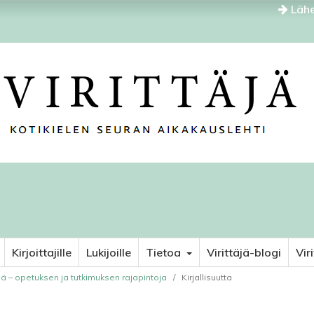
Lähe
Kirjoittajille
Lukijoille
Tietoa
Virittäjä-blogi
Vir
nä – opetuksen ja tutkimuksen rajapintoja
/
Kirjallisuutta