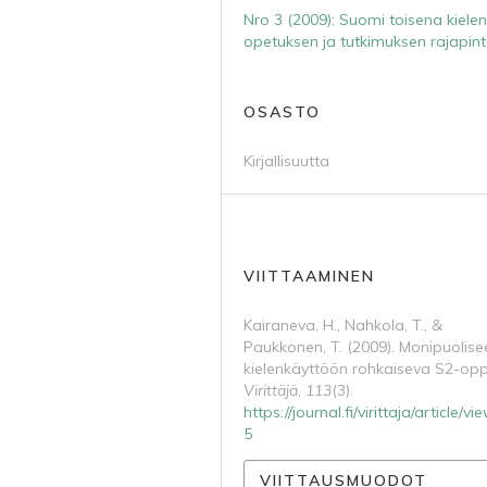
Nro 3 (2009): Suomi toisena kiele
opetuksen ja tutkimuksen rajapint
OSASTO
Kirjallisuutta
VIITTAAMINEN
Kairaneva, H., Nahkola, T., &
Paukkonen, T. (2009). Monipuolise
kielenkäyttöön rohkaiseva S2-oppi
Virittäjä
,
113
(3).
https://journal.fi/virittaja/article/v
5
VIITTAUSMUODOT