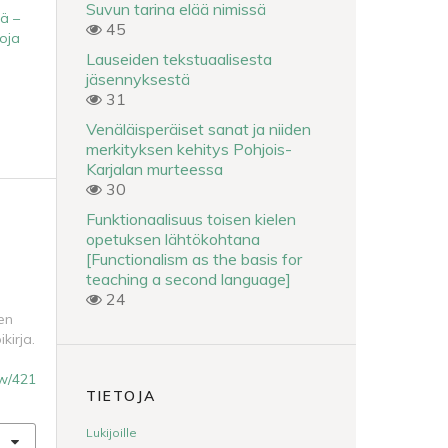
Suvun tarina elää nimissä
nä –
45
oja
Lauseiden tekstuaalisesta
jäsennyksestä
31
Venäläisperäiset sanat ja niiden
merkityksen kehitys Pohjois-
Karjalan murteessa
30
Funktionaalisuus toisen kielen
opetuksen lähtökohtana
[Functionalism as the basis for
teaching a second language]
24
en
kirja.
iew/421
TIETOJA
Lukijoille