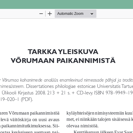
Palvelua ylläpitää
Tieteellisten seurain valtuuskun