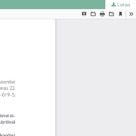
Lataa
ta
.