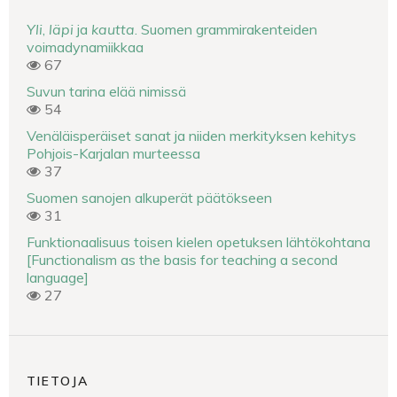
Yli
,
läpi
ja
kautta
. Suomen grammirakenteiden
voimadynamiikkaa
67
Suvun tarina elää nimissä
54
Venäläisperäiset sanat ja niiden merkityksen kehitys
Pohjois-Karjalan murteessa
37
Suomen sanojen alkuperät päätökseen
31
Funktionaalisuus toisen kielen opetuksen lähtökohtana
[Functionalism as the basis for teaching a second
language]
27
TIETOJA