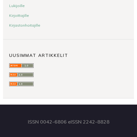
Lukijoille
Kirjoittajille
Kirjastonhoitajille
UUSIMMAT ARTIKKELIT
ISSN 0042-6806 eISSN 2242-8828