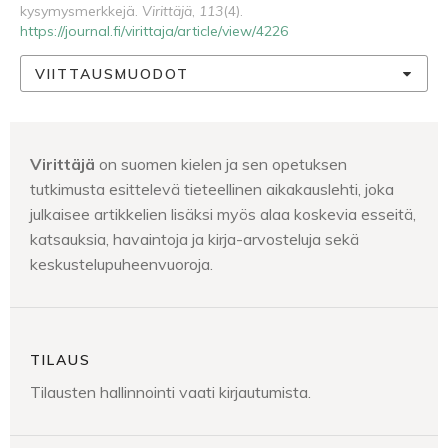
kysymysmerkkejä.
Virittäjä
,
113
(4).
https://journal.fi/virittaja/article/view/4226
VIITTAUSMUODOT
Virittäjä
on suomen kielen ja sen opetuksen
tutkimusta esittelevä tieteellinen aikakauslehti, joka
julkaisee artikkelien lisäksi myös alaa koskevia esseitä,
katsauksia, havaintoja ja kirja-arvosteluja sekä
keskustelupuheenvuoroja.
TILAUS
Tilausten hallinnointi vaati kirjautumista.