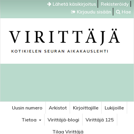
Lähetä käsikirjoitus
Rekisteröidy
Kirjaudu sisään
Hae
Uusin numero
Arkistot
Kirjoittajille
Lukijoille
Tietoa
Virittäjä-blogi
Virittäjä 125
Tilaa Virittäjä